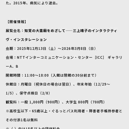
た。2015年、病気により逝去。
【開催情報】
展覧会名：
知覚の大霊廟をめざして——三上晴子のインタラクティ
ヴ・インスタレーション
会期：2025年12月13日（土）〜2026年3月8日（日）
会場：NTTインターコミュニケーション・センター［ICC］ ギャラリ
ーA、B
開館時間：11:00〜18:00（入館は閉館の30分前まで）
休館日：月曜日（祝休日の場合は翌日）、年末年始（12/29〜
1/5）、保守点検日（2/8）
観覧料：一般 1,000円（900円）、大学生 800円（700円）
※高校生以下・65歳以上・ぐるっとパス利用者・障害者手帳持参者と
その付添1名は無料
※（ ）内は15名以上の団体料金