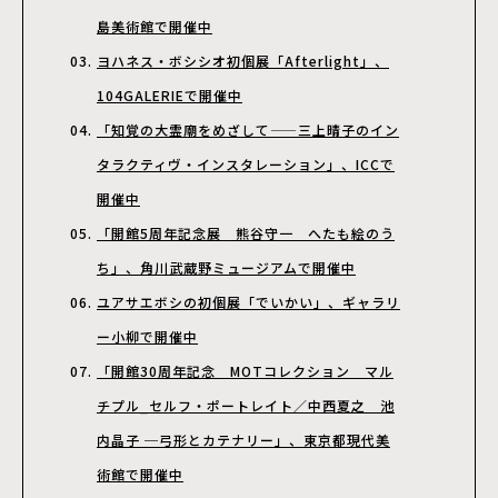
島美術館で開催中
ヨハネス・ボシシオ初個展「Afterlight」、
104GALERIEで開催中
「知覚の大霊廟をめざして——三上晴子のイン
タラクティヴ・インスタレーション」、ICCで
開催中
「開館5周年記念展 熊谷守一 へたも絵のう
ち」、角川武蔵野ミュージアムで開催中
ユアサエボシの初個展「でいかい」、ギャラリ
ー小柳で開催中
「開館30周年記念 MOTコレクション マル
チプル_セルフ・ポートレイト／中西夏之 池
内晶子 ─弓形とカテナリー」、東京都現代美
術館で開催中