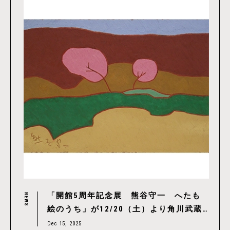
「開館5周年記念展 熊谷守一 へたも
NEWS
絵のうち」が12/20（土）より角川武蔵
野ミュージアムで開催、静けさにひらく
Dec 15, 2025