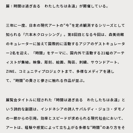
展：時間は過ぎ去る わたしたちは永遠」が開催している。
三年に一度、日本の現代アートの“今”を定点観測するシリーズとして
知られる「六本木クロッシング」。第8回目となる今回は、森美術館
のキュレーターに加えて国際的に活動するアジアのゲストキュレータ
ー2名を迎え、「時間」をテーマに、国内外で活動する21組のアーテ
ィストが集結。映像、彫刻、絵画、陶芸、刺繍、サウンドアート、
ZINE、コミュニティプロジェクトまで、多様なメディアを通し
て、“時間”の貴さと儚さに触れる作品が並ぶ。
展覧会タイトルに冠された「時間は過ぎ去る わたしたちは永遠」と
いう詩的な副題は、インドネシアの詩人サパルディ・ジョコ・ダモノ
の一節からの引用。効率とスピードが求められる現代社会において、
アートは、経験や感覚によって立ち上がる多様な“時間”のあり方をそ