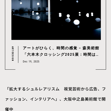
アートがひらく、時間の感覚 – 森美術館
ART/DESIGN
「六本木クロッシング2025展：時間は過
ぎ去る わたしたちは永遠」レポート
Dec 19, 2025
「拡大するシュルレアリスム 視覚芸術から広告、フ
ァッション、インテリアへ」、大阪中之島美術館で開
催中