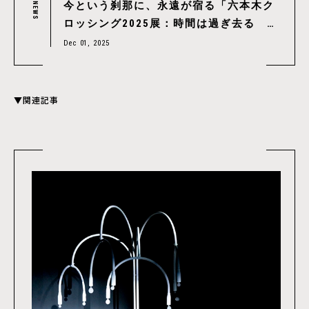
今という刹那に、永遠が宿る「六本木ク
NEWS
ロッシング2025展：時間は過ぎ去る わ
たしたちは永遠」が12/3（水）より森美
Dec 01, 2025
術館で開催
▼関連記事