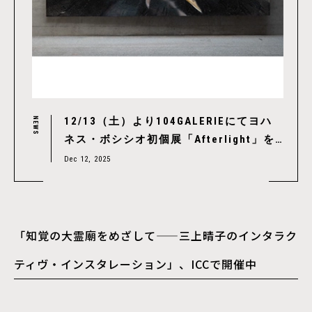
12/13（土）より104GALERIEにてヨハ
NEWS
ネス・ボシシオ初個展「Afterlight」を
開催、破壊と光が交錯するダイナミズム
Dec 12, 2025
「知覚の大霊廟をめざして——三上晴子のインタラク
ティヴ・インスタレーション」、ICCで開催中