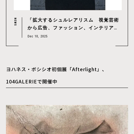
「拡大するシュルレアリスム 視覚芸術
NEWS
から広告、ファッション、インテリア
へ」、12/13（土）より大阪中之島美術
Dec 10, 2025
館で開催
ヨハネス・ボシシオ初個展「Afterlight」、
104GALERIEで開催中