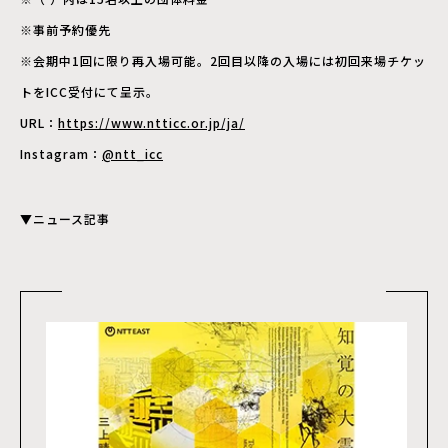
※事前予約優先
※会期中1回に限り再入場可能。2回目以降の入場には初回来場チケッ
トをICC受付にて呈示。
URL：
https://www.ntticc.or.jp/ja/
Instagram：
@ntt_icc
▼ニュース記事