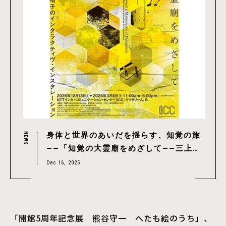
身体と世界のあいだを揺らす、知覚の旅
NEWS
——「知覚の大霊廟をめざして——三上晴
子のインタラクティヴ・インスタレーシ
Dec 16, 2025
ョン」ICCで開催中
「開館5周年記念展 熊谷守一 へたも絵のうち」、