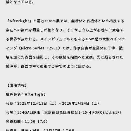
盤となっている。
「Afterlight」と題された本展では、無機体と有機体という相反する
存在への静かな眼差しが軸となり、そこから立ち上がる曖昧で変容す
る世界が描かれる。メインビジュアルでもある4.5m超の大型ペインテ
ィング《Micro Series T2501》では、作家自身が金属体に干渉・破
壊を加えた表面を撮影し、その痕跡を絵画へと変換。光に照らされた
残滓が、画面の中で拡張する宇宙のように広がる。
【開催情報】
展覧会名：
Afterlight
会期：2025年12月13日（土）– 2026年1月24日（土）
会場：104GALERIE（
東京都目黒区青葉台1-20-4 FORCEビルB1F
）
開館時間：11:00–17:00
休館日：日曜・祝日、12月27日–1月6日