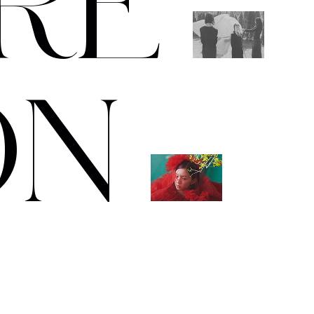
R
E
O
N