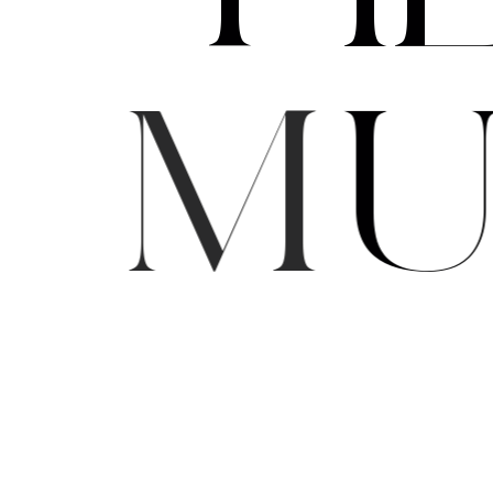
M
A
R