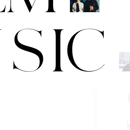
U
S
I
C
T
/
D