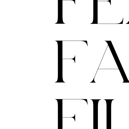
F
E
F
F
I