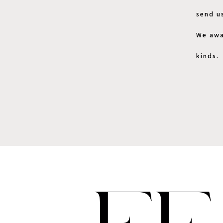
send u
We awa
kinds.