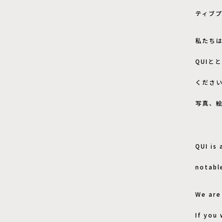
ティブ
私たち
QUIと
くださ
写真、
QUI is
notabl
We are
If you