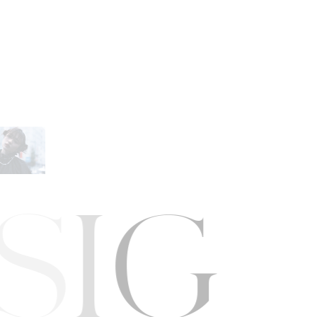
E
S
I
G