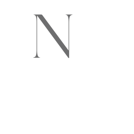
N
B
E