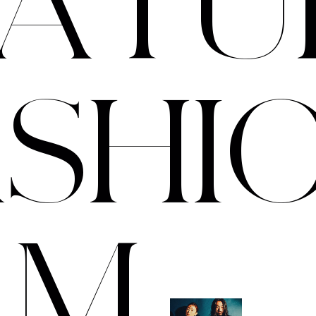
A
T
U
A
S
H
I
L
M