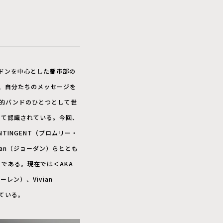
ドンを中心とした都市部の
もと、自分たちのメッセージを
象徴的バンドのひとつとして世
して認識されている。今回、
ONTINGENT（ブロムリー・
dan（ジョーダン）らととも
である。現在では＜AKA
レン）、Vivian
ている。