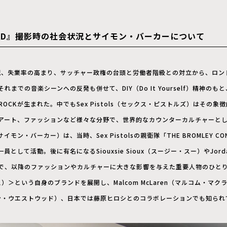
DEAD』撮影時の社会状況とサイモン・バーカーについて
不況、失業率の高まり、サッチャー政権の台頭と労働者階級との対立から、ロン
までの音楽シーンへの反発も併せて、DIY（Do It Yourself）精神の
ROCKが生まれた。中でもSex Pistols（セックス・ピストルズ）はその
アート、ファッションなど様々な分野で、世界的なカウンターカルチャーと
（サイモン・バーカー）は、当時、Sex Pistolsの親衛隊「THE BROMLEY C
として活動。後に有名になるSiouxsie Sioux（スージー・スー）やJor
で、以降のファッションやカルチャーに大きな影響を与えた重要人物のひとり
）＞という自身のブランドを展開し、Malcom McLaren（マルコム・マクラー
ィアン・ウエストウッド）、日本では藤原ヒロシとのコラボレーションでも知られ