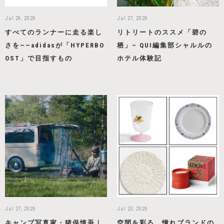
Jul 29, 2026
Jul 27, 2026
すべてのランナーに走る楽し
リトリートのススメ「碧の
さを——adidasが「HYPERBO
栖」– QUI編集部シャルルの
OST」で目指すもの
ホテル体験記
Jul 27, 2026
Jul 23, 2026
キャンプ写真家・猪俣慎吾｜
空間を彩る、憧れブランドの