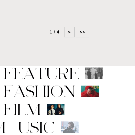
1 / 4
>
>>
F
E
A
T
U
R
E
F
A
S
H
I
O
N
F
I
L
M
M
U
S
I
C