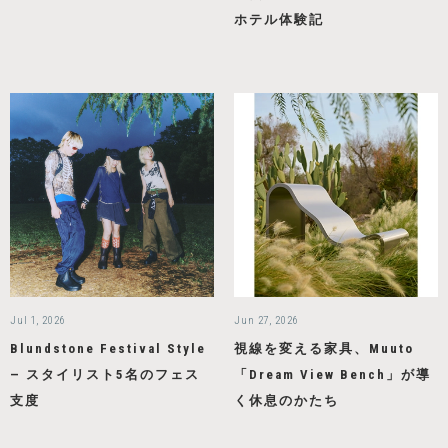
ホテル体験記
Jul 1, 2026
Jun 27, 2026
Blundstone Festival Style
視線を変える家具、Muuto
— スタイリスト5名のフェス
「Dream View Bench」が導
支度
く休息のかたち