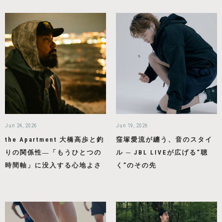
Jun 24, 2026
Jun 19, 2026
the Apartment ⼤橋高歩と釣
窪塚愛流が纏う、音のスタイ
りの関係性―「もうひとつの
ル ─ JBL LIVEが広げる“聴
時間軸」に没入する心地よさ
く”のその先