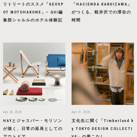
リトリートのススメ「GEOSP
「HACIENDA KARUIZAWA」
OT MOTOHAKONE」– QUI編
がつくる、軽井沢での滞在の
集部シャルルのホテル体験記
時間
Apr 24, 2026
Apr 21, 2026
HAYとジャスパー・モリソン
文化生に聞く「Timberland b
が描く、日常の延長としての
y TOKYO DESIGN COLLECTI
アウトドア
VE」の着こなし