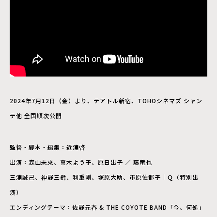
2024年7月12日（金）より、テアトル新宿、TOHOシネマズ シャン
テ他 全国順次公開
監督・脚本・編集：近浦啓
出演：森山未來、真木よう子、原日出子 ／ 藤竜也
三浦誠己、神野三鈴、利重剛、塚原大助、市原佐都子｜Ｑ（特別出
演）
エンディングテーマ：佐野元春 & THE COYOTE BAND「今、何処」