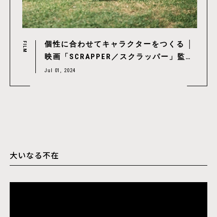
個性に合わせてキャラクターをつくる │
FILM
映画「SCRAPPER／スクラッパー」監督
シャーロット・リーガン
Jul 01, 2024
大いなる不在