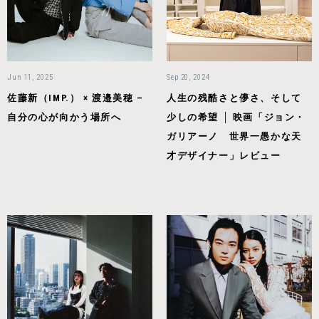
Jun 11, 2025
Sep 20, 2024
佐藤新（IMP.） × 渡邉美穂 –
人生の残酷さと儚さ、そして
自分の心が向かう場所へ
少しの希望 │ 映画「ジョン・
ガリアーノ 世界一愚かな天
才デザイナー」レビュー