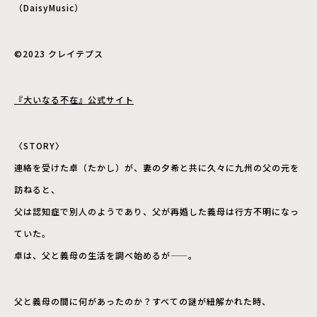
（DaisyMusic）
©2023 クレイテプス
『大いなる不在』公式サイト
〈STORY〉
連絡を受けた卓（たかし）が、妻の夕希と共に久々に九州の父の元を
訪ねると、
父は認知症で別人のようであり、父が再婚した義母は行方不明になっ
ていた。
卓は、父と義母の生活を調べ始めるが――。
父と義母の間に何があったのか？すべての謎が紐解かれた時、