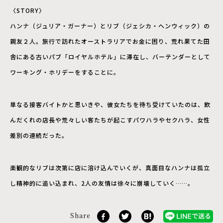
〈STORY〉
ハンナ（ジュリア・ガーナー）とリブ（ジェシカ・ヘンウィック）の
親友２人。旅行で訪れたオーストラリアでお金に困り、荒れ果てた田
舎にある古いパブ「ロイヤルホテル」に滞在し、バーテンダーとして
ワーキング・ホリデーをすることに。
単なる接客バイトかと思いきや、彼女たちを待ち受けていたのは、飲
んだくれの店長や荒々しい客たちが起こすパワハラやセクハラ、女性
差別の連続だった。
楽観的なリブは次第に店に溶け込んでいくが、真面目なハンナは孤立
し精神的に追い込まれ、2人の友情は徐々に崩壊していく……。
Share