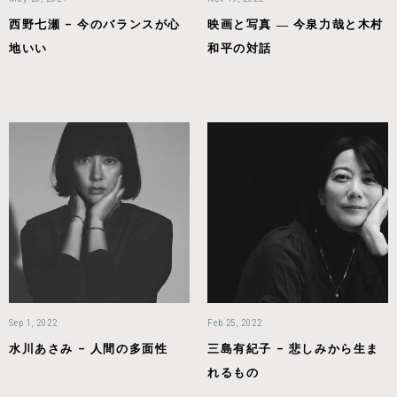
西野七瀬 – 今のバランスが心
映画と写真 ― 今泉力哉と木村
地いい
和平の対話
Sep 1, 2022
Feb 25, 2022
水川あさみ – 人間の多面性
三島有紀子 – 悲しみから生ま
れるもの