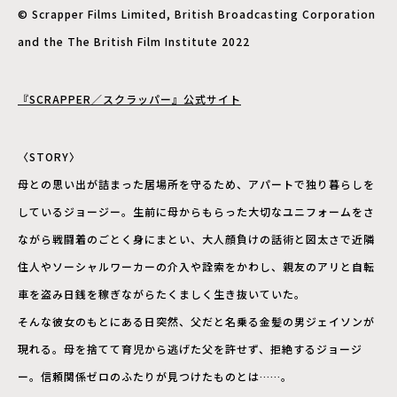
© Scrapper Films Limited, British Broadcasting Corporation
and the The British Film Institute 2022
『SCRAPPER／スクラッパー』公式サイト
〈STORY〉
母との思い出が詰まった居場所を守るため、アパートで独り暮らしを
しているジョージー。生前に母からもらった大切なユニフォームをさ
ながら戦闘着のごとく身にまとい、大人顔負けの話術と図太さで近隣
住人やソーシャルワーカーの介入や詮索をかわし、親友のアリと自転
車を盗み日銭を稼ぎながらたくましく生き抜いていた。
そんな彼女のもとにある日突然、父だと名乗る金髪の男ジェイソンが
現れる。母を捨てて育児から逃げた父を許せず、拒絶するジョージ
ー。信頼関係ゼロのふたりが見つけたものとは……。