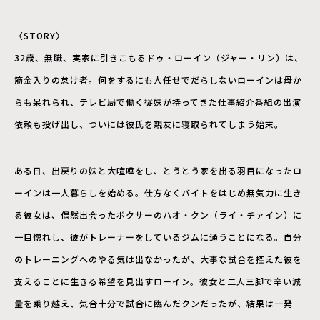
〈STORY〉
32歳、無職、実家に引きこもるドゥ・ローイン（ジャー・リン）は、
筋金入りの怠け者。何をするにも人任せでだらしないローインは母か
らも呆れられ、テレビ局で働く従妹が持ってきた仕事紹介番組の出演
依頼も投げ出し、ついには彼氏を親友に寝取られてしまう始末。
ある日、出戻りの妹と大喧嘩をし、とうとう家を出る羽目になったロ
ーインは一人暮らしを始める。仕方なくバイトをはじめ無気力に生き
る彼女は、偶然出会ったボクサーのハオ・クン（ライ・チァイン）に
一目惚れし、彼がトレーナーをしているジムに通うことになる。自分
のトレーニングへのやる気は出なかったが、大事な試合を控えた彼を
支えることに生きる希望を見出すローイン。彼女と二人三脚で辛い減
量を乗り越え、気合十分で試合に臨んだクンだったが、結果は一発