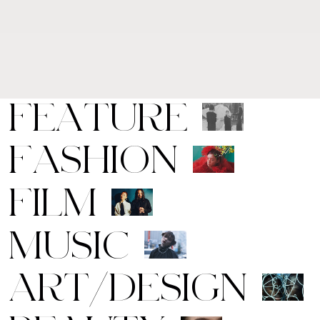
F
E
A
T
U
R
E
F
A
S
H
I
O
N
F
I
L
M
M
U
S
I
C
A
R
T
/
D
E
S
I
G
N