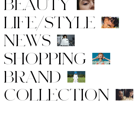
B
E
A
U
T
Y
L
I
F
E
/
S
T
Y
L
E
N
E
W
S
S
H
O
P
P
I
N
G
B
R
A
N
D
C
O
L
L
E
C
T
I
O
N