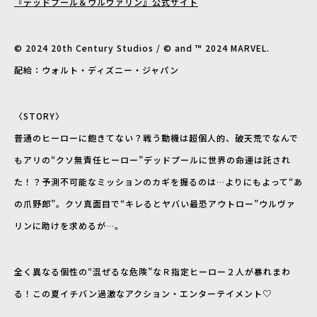
『デッドプール＆ウルヴァリン』公式サイト
© 2024 20th Century Studios / © and ™ 2024 MARVEL.
配給：ウォルト・ディズニー・ジャパン
〈STORY〉
普通のヒーローに飽きてない？戦う動機は超個人的、破天荒でなんで
もアリの“クソ無責任ヒーロー”デッドプールに世界の命運は託され
た！？予測不可能なミッションのカギを握るのは…よりにもよって“あ
の爪野郎”。クソ真面目で“キレるとヤバい最恐アウトロー”ウルヴァ
リンに助けを求めるが…。
全く異なる個性の“混ぜるな危険”なＲ指定ヒーロー２人が暴れまわ
る！この夏イチバン過激なアクション・エンターテイメント♡