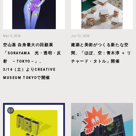
Mar 9, 2026
Jul 12, 2026
空山基 自身最大の回顧展
建築と美術がつくる新たな空
「SORAYAMA 光・透明・反
間、「ほぼ、空：青木淳 ＋ リ
射 －TOKYO－」、
チャード・タトル」開催
3/14（土）よりCREATIVE
MUSEUM TOKYOで開催