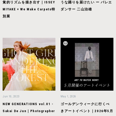
覚的リズムを描き出す｜ISSEY
うな踊りを届けたい ー バレエ
MIYAKE × We Make Carpets特
ダンサー 二山治雄
別展
Jun 10, 2023
May 1, 2026
NEW GENERATIONS vol.01 -
ゴールデンウィークに行くべ
Sakai De Jun｜Photographer
きアートイベント｜2026年5月