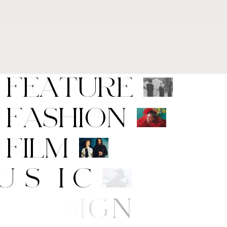
F
E
A
T
U
R
E
F
A
S
H
I
O
N
F
I
L
M
M
U
S
I
C
A
R
T
/
D
E
S
I
G
N