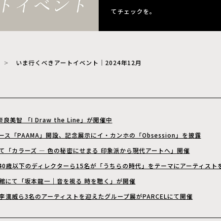
てチェックを。
いま行くべきアートイベント｜2024年12月
良美智 「I Draw the Line」が開催中
ス「PAAMA」開設、記念展示にイ・カンホの「Obsession」を披露
て「カラーズ ― 色の秘密にせまる 印象派から現代アートへ」開催
FE、40歳以下のディレクターら15名が「うちらの時代」をテーマにアーティスト
館にて「坂本龍一｜音を視る 時を聴く」が開催
李漢威ら3名のアーティストを迎えたグループ展がPARCELにて開催