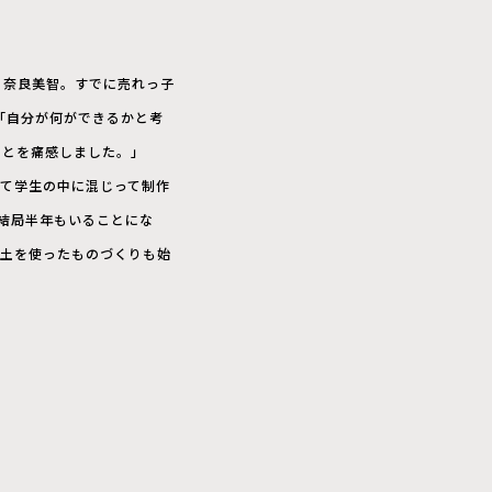
る奈良美智。すでに売れっ子
「自分が何ができるかと考
ことを痛感しました。」
て学生の中に混じって制作
結局半年もいることにな
粘土を使ったものづくりも始