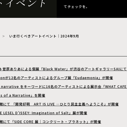
てチェックを。
いま行くべきアートイベント｜2024年9月
菅原ありあによる個展「Black Water」が渋谷のアートギャラリーSAIに
ommonが12名のアーティストによるグループ展「Eudaemonia」が開催
 が narrative をキーワードに16名のアーティストによる展示会「WHAT CAFE E
as of a Narrative」を開催
にて 「開発好明 ART IS LIVE ―ひとり民主主義へようこそ」が開催
E LESEL D’ISSEY: Imagination of Salt」展が開催
にて「SIDE CORE 展｜コンクリート・プラネット」が開催