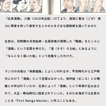
『北斎漫画』 八編（1818年出版）15丁より、座頭と瞽女（ごぜ） 視
力に障害を持って渡世する人々のさまざまな顔模様を描いてみせた
北斎は、同時期の浮世絵師・北尾政美が発明した「略画」をヒントに
「漫画」という言葉を考えた。「漫（そぞ）ろな絵」とあるように
「なんとなく描いた絵」という定義をしたわけだ。
マンガの元祖は「鳥獣戯画」とよくいわれるが、平安時代から江戸時
代にかけて「漫画」という言葉はなかった。嗚呼絵（おこえ）とか略
画とか呼ばれていたが、北斎によって「漫画」という単語が生み出さ
れて、大正・明治時代に固定されていった。そのため海外では北斎の
ことを「First Manga Master」と呼ぶこともある。