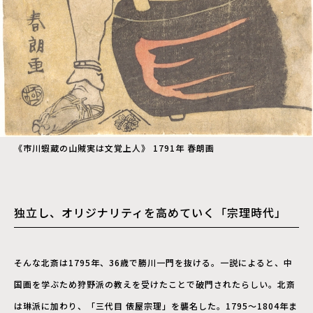
《市川蝦蔵の山賊実は文覚上人》 1791年 春朗画
独立し、オリジナリティを高めていく「宗理時代」
そんな北斎は1795年、36歳で勝川一門を抜ける。一説によると、中
国画を学ぶため狩野派の教えを受けたことで破門されたらしい。北斎
は琳派に加わり、「三代目 俵屋宗理」を襲名した。1795～1804年ま