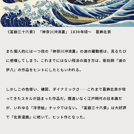
《冨嶽三十六景》 「神奈川沖浪裏」 1830年頃〜 葛飾北斎
また個人的には一つ目の「神奈川沖浪裏」の波の躍動感は、見るたび
に感嘆してしまう。これまでにはない飛沫の描き方は、彫刻師「波の
伊八」の作品をヒントにしたともいわれる。
しかしこの色使い、構図、ダイナミックさ……これまで葛飾北斎が培
ってきたスキルが詰まった作品だ。間違いなく江戸時代の日本画だ
が、いわゆる「浮世絵」チックではない。『冨嶽三十六景』は大好評
で『北斎漫画』に続いて、ヒット作となった。