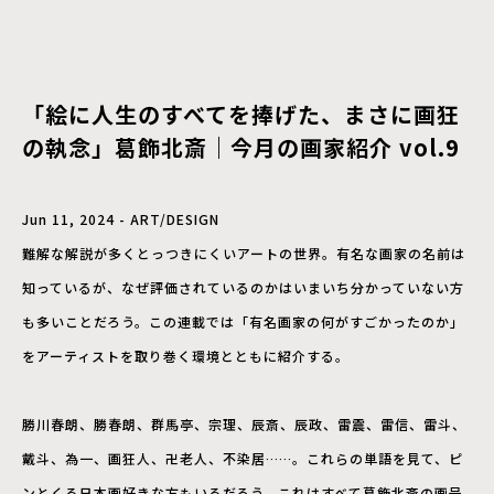
「絵に人生のすべてを捧げた、まさに画狂
の執念」葛飾北斎｜今月の画家紹介 vol.9
Jun 11, 2024 - ART/DESIGN
難解な解説が多くとっつきにくいアートの世界。有名な画家の名前は
知っているが、なぜ評価されているのかはいまいち分かっていない方
も多いことだろう。この連載では「有名画家の何がすごかったのか」
をアーティストを取り巻く環境とともに紹介する。
勝川春朗、勝春朗、群馬亭、宗理、辰斎、辰政、雷震、雷信、雷斗、
戴斗、為一、画狂人、卍老人、不染居……。これらの単語を見て、ピ
ンとくる日本画好きな方もいるだろう。これはすべて葛飾北斎の画号