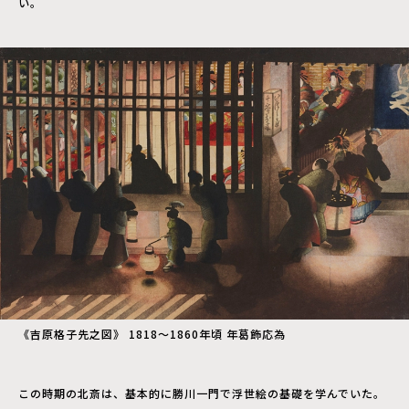
い。
《吉原格子先之図》 1818～1860年頃 年葛飾応為
この時期の北斎は、基本的に勝川一門で浮世絵の基礎を学んでいた。