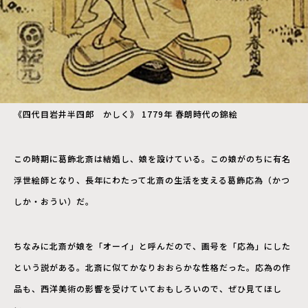
《四代目岩井半四郎 かしく》 1779年 春朗時代の錦絵
この時期に葛飾北斎は結婚し、娘を設けている。この娘がのちに有名
浮世絵師となり、長年にわたって北斎の生活を支える葛飾応為（かつ
しか・おうい）だ。
ちなみに北斎が娘を「オーイ」と呼んだので、画号を「応為」にした
という説がある。北斎に似てかなりおおらかな性格だった。応為の作
品も、西洋美術の影響を受けていておもしろいので、ぜひ見てほし