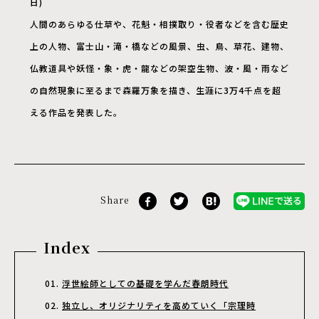
日)
人間のあらゆる仕草や、花魁・相撲取り・役者などを含む歴史
上の人物、富士山・滝・橋などの風景、虫、鳥、草花、建物、
仏教道具や妖怪・象・虎・龍などの架空生物、波・風・雨など
の自然現象に至るまで森羅万象を描き、生涯に3万4千点を超
える作品を発表した。
Share
Index
浮世絵師としての基礎を学んだ春朗時代
独立し、オリジナリティを高めていく「宗理時