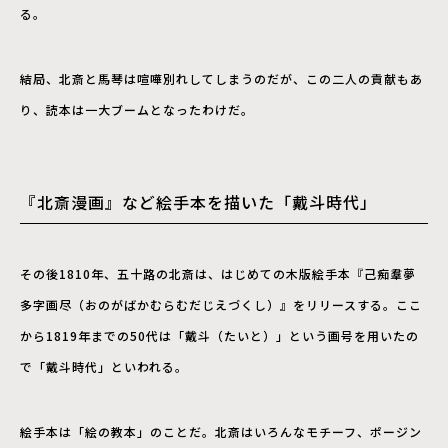
る。
結局、北斎と馬琴は喧嘩別れしてしまうのだが、この二人の貢献もあ
り、読本は一大ブームとなったわけだ。
『北斎漫画』など絵手本を描いた「戴斗時代」
その後1810年、五十路の北斎は、はじめての木版絵手本『己痴羣夢
多字画尽（おのがばかむらむだじえづくし）』をリリースする。ここ
から1819年までの50代は「戴斗（たいと）」という画号を用いたの
で「戴斗時代」といわれる。
絵手本は「絵の教本」のことだ。北斎はいろんなモチーフ、ポージン