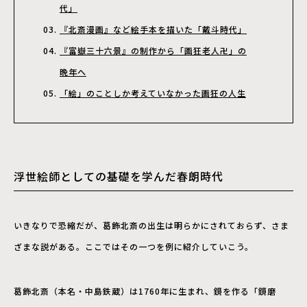
代」
『北斎漫画』など絵手本を描いた「戴斗時代」
『富嶽三十六景』の制作から「画狂老人卍」の
晩年へ
「絵」のことしか考えていなかった画狂の人生
浮世絵師としての基礎を学んだ春朗時代
いきなりで恐縮だが、葛飾北斎の出生は明らかにされておらず、さま
ざまな説がある。ここではその一つを例に紹介していこう。
葛飾北斎（本名・中島鉄蔵）は1760年に生まれ、鏡を作る「鏡磨