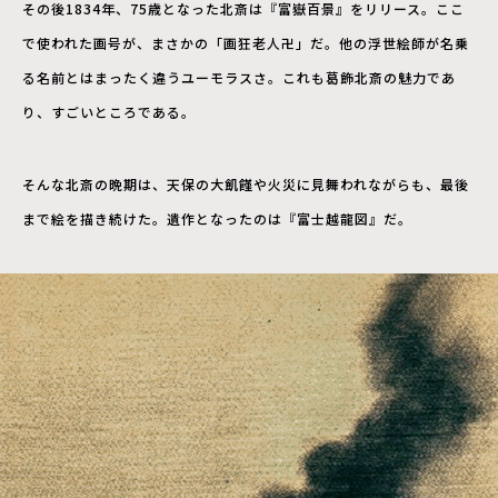
その後1834年、75歳となった北斎は『富嶽百景』をリリース。ここ
で使われた画号が、まさかの「画狂老人卍」だ。他の浮世絵師が名乗
る名前とはまったく違うユーモラスさ。これも葛飾北斎の魅力であ
り、すごいところである。
そんな北斎の晩期は、天保の大飢饉や火災に見舞われながらも、最後
まで絵を描き続けた。遺作となったのは『富士越龍図』だ。