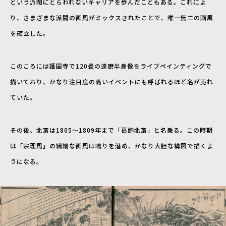
という派閥にとらわれないキャリアを歩んだこともある。これによ
り、さまざまな派閥の画風がミックスされたことで、唯一無二の画風
を確立した。
このころには護国寺で120畳の達磨半身像をライブペインティングで
描いており、かなり注目度の高いイベントにも呼ばれるほど名が売れ
ていた。
その後、北斎は1805～1809年まで「葛飾北斎」と名乗る。この時期
は「宗理風」の繊細な画風は鳴りを潜め、かなり大胆な構図で描くよ
うになる。