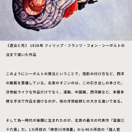
《遊女と禿》 1826年 フィリップ・フランツ・フォン・シーボルトの
注文で描いた作品
このようにシーボルトの発注ということで、陰影の付け方など、西洋
の画風を意識している。北斎のすごいのは、この引き出しの多さだ。
浮世絵ライクな作品だけでなく、漫画、中国画、西洋画など、多種多
様な手法で作品を描けるのが、他の浮世絵師との大きな違いである。
そして為一時代の後期に生まれたのが、北斎の最大の代表作『冨嶽三
十六景』だ。1カ所目の「神奈川沖浪裏」から46カ所目の「諸人登