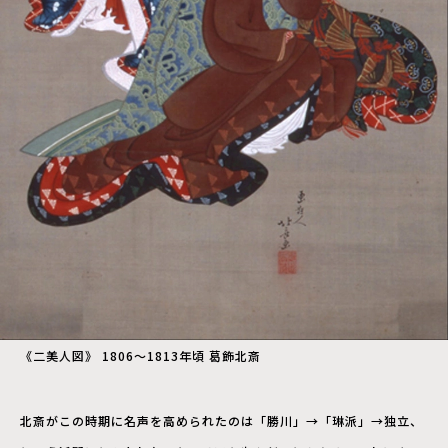
《二美人図》 1806〜1813年頃 葛飾北斎
北斎がこの時期に名声を高められたのは「勝川」→「琳派」→独立、