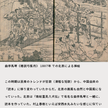
曲亭馬琴《椿説弓張月》 1807年 での北斎による挿絵
この時期は民衆のトレンドが狂歌（滑稽な短歌）から、中国由来の
「読本」に移り変わっていたからだ。北斎の画風も自然と中国風にな
っていった。北斎は『南総里見八犬伝』で有名な曲亭馬琴と一緒に、
読本を作っていた。村上春樹といえば安西水丸みたいな感じに似てい