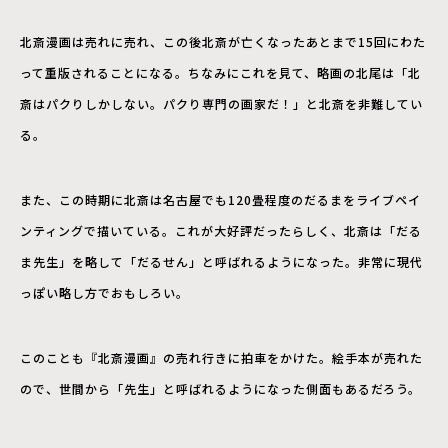
北斎漫画は売れに売れ、この後北斎が亡くなったあとまで15回にわた
って重版されることになる。ちなみにこれを見て、略画の北尾は「北
斎はパクりしかしない。パクり専門の画家だ！」と北斎を非難してい
る。
また、この時期に北斎は名古屋でも120畳程度のだるまをライブペイ
ンティングで描いている。これが大好評だったらしく、北斎は「だる
ま先生」を略して「だるせん」と呼ばれるようになった。非常に現代
っぽい略し方でおもしろい。
このことも『北斎漫画』の売れ行きに拍車をかけた。絵手本が売れた
ので、世間から「先生」と呼ばれるようになった側面もあるだろう。