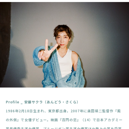
Profile _ 安藤サクラ（あんどう・さくら）
1986年2月18日生まれ、東京都出身。2007年に奥田瑛二監督作『風
の外側』で女優デビュー。映画『百円の恋』（14）で日本アカデミー
賞最優秀主演女優賞、ブルーリボン賞主演女優賞ほか数々の賞を受賞