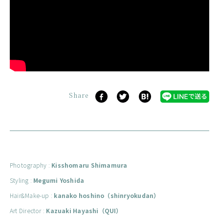
Share
Photography :
Kisshomaru Shimamura
Styling :
Megumi Yoshida
Hair&Make-up :
kanako hoshino（shinryokudan）
Art Director :
Kazuaki Hayashi（QUI）