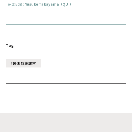
Text&Edit :
Yusuke Takayama（QUI）
Tag
#映画特集取材