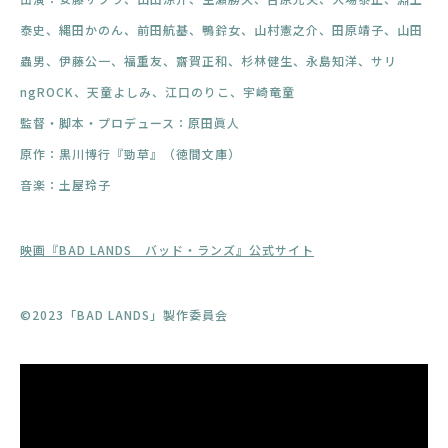
泰史、縄田かのん、前田航基、鴨鈴女、山村憲之介、田原靖子、山田
蟲男、伊藤公一、福重友、齋賀正和、杉林健生、永島知洋、サリ
ngROCK、天童よしみ、江口のりこ、宇崎竜童
監督・脚本・プロデュース：原田眞人
原作：黒川博行『勁草』（徳間文庫）
音楽：土屋玲子
映画『BAD LANDS バッド・ランズ』公式サイト
©2023「BAD LANDS」製作委員会