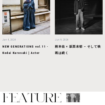
Jan 4, 2024
Jun 9, 2026
NEW GENERATIONS vol.11 -
柄本佑 × 坂西未郁 – そして映
Kodai Kurosaki｜Actor
画は続く
F
E
A
T
U
R
E