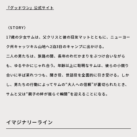
『グッドワン』公式サイト
〈STORY〉
17歳の少女サムは、父クリスと彼の旧友マットとともに、ニューヨー
ク州キャッツキル山地へ2泊3日のキャンプに出かける。
二人の男たちは、旅路の間、長年のわだかまりをぶつけ合いながら
も、ゆるやかにじゃれ合う。年齢以上に聡明なサムは、彼らの小競り
合いに半ば呆れつつも、聞き役、世話役を全面的に引き受ける。しか
し、男たちの行動によってサムの“大人への信頼”が裏切られたとき、
サムと父は“親子の絆が揺らぐ瞬間”を迎えることになる。
イマジナリーライン