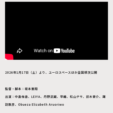
2026年1月17日（土）より、ユーロスペースほか全国順次公開
監督・脚本：坂本憲翔
出演：中島侑香、LEIYA、丹野武蔵、早織、松山テサ、鈴木晋介、諏
訪敦彦、Obueza Elizabeth Aruoriwo