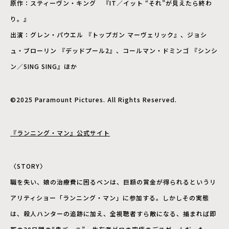
原作：スティーヴン・キング 『IT／イット “それ”が見えたら終わ
り。』
出演：グレン・パウエル 『トップガン マーヴェリック』、ジョシ
ュ・ブローリン 『デッドプール2』、コールマン・ドミンゴ 『シンシ
ン／SING SING』ほか
©2025 Paramount Pictures. All Rights Reserved.
『ランニング・マン』公式サイト
〈STORY〉
職を失い、娘の治療費に困るベンは、巨額の賞金が得られるというリ
アリティショー「ランニング・マン」に参加する。しかしその実態
は、殺人ハンターの追跡に加え、全視聴者すら敵になる、捕まれば即