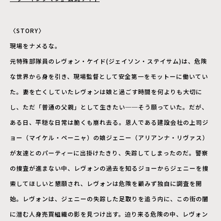
〈STORY〉
現場をナメるな。
元特殊部隊員のレヴォン・ケイド(ジェイソン・ステイサム)は、危険
な世界から身を引き、現場監督として安全第一をモットーに働いてい
た。妻を亡くしていたレヴォンは娘と過ごす時間を何よりも大切に
し、ただ「普通の父親」として生きたい──そう願っていた。だが、
ある日、平穏な日常は脆くも崩れ去る。恩人である建設会社の上司ジ
ョー（マイケル・ペーニャ）の娘ジェニー（アリアンナ・リヴァス）
が友達とのパーティーに出掛けたきり、失踪してしまったのだ。警察
の捜査が進まない中、レヴォンの過去を知るジョーからジェニーを捜
索してほしいと懇願され、レヴォンは危険を顧みず独自に調査を開
始。レヴォンは、ジェニーの失踪した足取りを追う内に、この街の闇
に潜む人身売買組織の影を見つけ出す。迫り来る危険の中、レヴォン