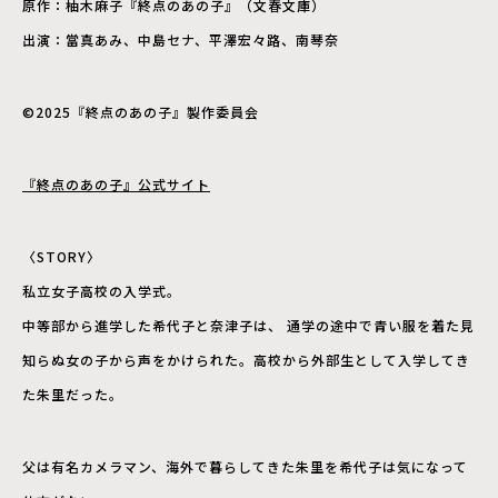
原作：柚木麻子『終点のあの子』（文春文庫）
出演：當真あみ、中島セナ、平澤宏々路、南琴奈
©2025『終点のあの子』製作委員会
『終点のあの子』公式サイト
〈STORY〉
私立女子高校の入学式。
中等部から進学した希代子と奈津子は、 通学の途中で青い服を着た見
知らぬ女の子から声をかけられた。高校から外部生として入学してき
た朱里だった。
父は有名カメラマン、海外で暮らしてきた朱里を希代子は気になって