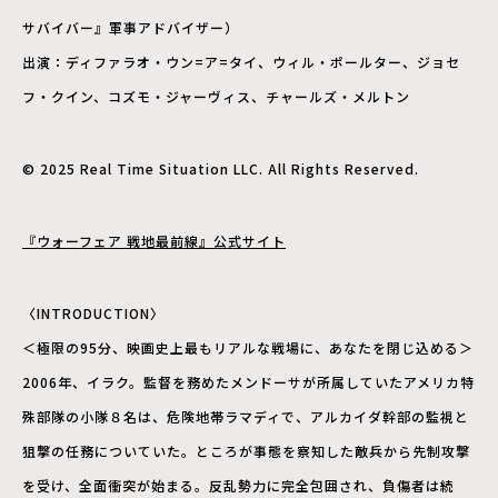
サバイバー』軍事アドバイザー）
出演：ディファラオ・ウン=ア=タイ、ウィル・ポールター、ジョセ
フ・クイン、コズモ・ジャーヴィス、チャールズ・メルトン
© 2025 Real Time Situation LLC. All Rights Reserved.
『ウォーフェア 戦地最前線』公式サイト
〈INTRODUCTION〉
＜極限の95分、映画史上最もリアルな戦場に、あなたを閉じ込める＞
2006年、イラク。監督を務めたメンドーサが所属していたアメリカ特
殊部隊の小隊８名は、危険地帯ラマディで、アルカイダ幹部の監視と
狙撃の任務についていた。ところが事態を察知した敵兵から先制攻撃
を受け、全面衝突が始まる。反乱勢力に完全包囲され、負傷者は続