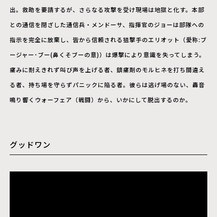
出。救助を要請するが、さらなる攻撃を受け現場は地獄と化す。本部
との通信を閉ざした通信兵・メンドーサ、指揮官のジョーは部隊への
指示を完全に放棄し、皆から信頼される狙撃手のエリオット（愛称:ブ
ージャー･ブー(鼻くそブーの意)）は爆撃により意識を失ってしまう。
痛みに耐えきれず叫び声を上げる者、鎮痛剤のモルヒネを打ち間違え
る者、持ち場を守らずパニックに陥る者。彼らは逃げ場のない、轟音
鳴り響くウォーフェア（戦闘）から、いかにして脱出するのか。
グッドワン