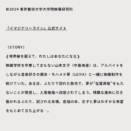
©2024 東京藝術大学大学院映像研究科
『イマジナリーライン』公式サイト
〈STORY〉
❮境界線を超えて、わたしはあなたになる❯
映画学校を卒業してまもない山本文子（中島侑香）は、アルバイトを
しながら音楽好きの親友・モハメド夢（LEIYA）と一緒に映画制作を
続けていた。ある日、ふたりで訪れた旅先で、夢が”在留資格”をもた
ないことが発覚し、入管施設へ収容されてしまう。残酷な運命に引き
裂かれるふたり、試される友情。苦悩の末、文子と夢はわずかな希望
をもとめて立ち上がる…。