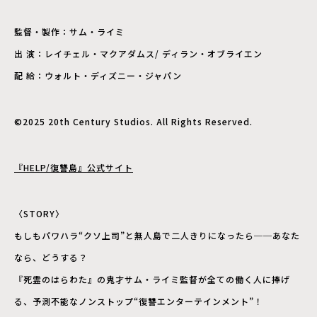
監督・製作：サム・ライミ
出 演：レイチェル・マクアダムス/ ディラン・オブライエン
配 給：ウォルト・ディズニー・ジャパン
©2025 20th Century Studios. All Rights Reserved.
『HELP/復讐島』公式サイト
〈STORY〉
もしもパワハラ“クソ上司”と無人島で二人きりになったら──あなた
なら、どうする？
『死霊のはらわた』の鬼才サム・ライミ監督が全ての働く人に捧げ
る、予測不能なノンストップ“復讐エンターテインメント”！