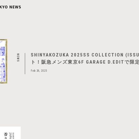
KYO NEWS
SHINYAKOZUKA 2025SS COLLECTION (I
NEWS
ト！阪急メンズ東京6F GARAGE D.EDITで
売も
Feb 26, 2025