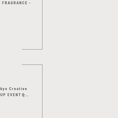
AGRANCE -
yo Creative
P EVENTを開