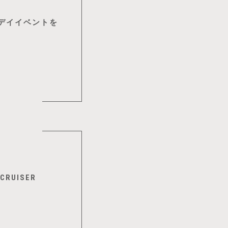
シャルデイイベントを
催
RUISER