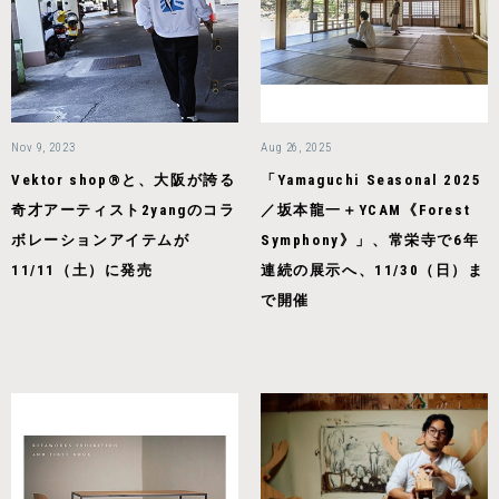
Nov 9, 2023
Aug 26, 2025
Vektor shop®と、大阪が誇る
「Yamaguchi Seasonal 2025
奇才アーティスト2yangのコラ
／坂本龍一＋YCAM《Forest
ボレーションアイテムが
Symphony》」、常栄寺で6年
11/11（土）に発売
連続の展示へ、11/30（日）ま
で開催