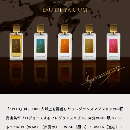
「5W1H」は、6000人以上を調香したフレグランスマジシャンの中田
真由美がプロデュースするフレグランスメゾン。自分の中に眠ってい
る５つのW（WAKE （目覚め）・ WISH（願い）・ WALK（進む）・