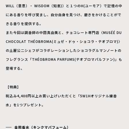
WILL（意思）・ WISDOM（知恵)）と１つのH(ユーモア）で記憶の中
にある香りを呼び覚まし、自分自身を見つけ、磨きをかけることがで
きる香りを提供する。
また今回は調香師の中田真由美と、チョコレート専門店〈MUSÉÉ DU
CHOCOLAT THÉOBROMA(ミュゼ・ドゥ・ショコラ・テオブロマ)〉
の土屋公二シェフがコラボレーションしたショコラグルマンノートの
フレグランス「THÉOBROMA PARFUMS(テオブロマパルファン)」も
登場する。
【特典】
税込み4,400円以上お買い上げいただくと「5W1Hオリジナル練香
水」を1つプレゼント。
金熊香水（キンクマパフューム）