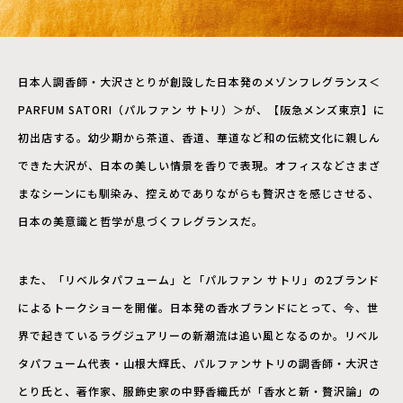
日本人調香師・大沢さとりが創設した日本発のメゾンフレグランス＜
PARFUM SATORI（パルファン サトリ）＞が、【阪急メンズ東京】に
初出店する。幼少期から茶道、香道、華道など和の伝統文化に親しん
できた大沢が、日本の美しい情景を香りで表現。オフィスなどさまざ
まなシーンにも馴染み、控えめでありながらも贅沢さを感じさせる、
日本の美意識と哲学が息づくフレグランスだ。
また、「リベルタパフューム」と「パルファン サトリ」の2ブランド
によるトークショーを開催。日本発の香水ブランドにとって、今、世
界で起きているラグジュアリーの新潮流は追い風となるのか。リベル
タパフューム代表・山根大輝氏、パルファンサトリの調香師・大沢さ
とり氏と、著作家、服飾史家の中野香織氏が「香水と新・贅沢論」の