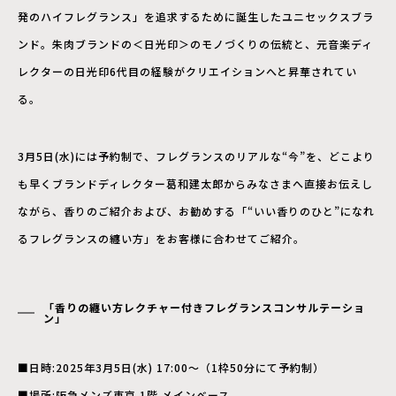
発のハイフレグランス」を追求するために誕生したユニセックスブラ
ンド。朱肉ブランドの＜日光印＞のモノづくりの伝統と、元音楽ディ
レクターの日光印6代目の経験がクリエイションへと昇華されてい
る。
3月5日(水)には予約制で、フレグランスのリアルな“今”を、どこより
も早くブランドディレクター葛和建太郎からみなさまへ直接お伝えし
ながら、香りのご紹介および、お勧めする「“いい香りのひと”になれ
るフレグランスの纏い方」をお客様に合わせてご紹介。
「香りの纏い方レクチャー付きフレグランスコンサルテーショ
ン」
■日時:2025年3月5日(水) 17:00～（1枠50分にて予約制）
■場所:阪急メンズ東京 1階 メインベース