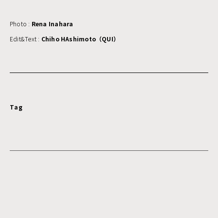
Photo :
Rena Inahara
Edit&Text :
Chiho HAshimoto（QUI）
Tag