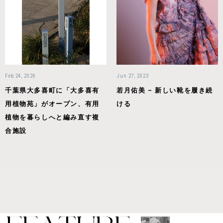
Feb 24, 2026
Jun 27, 2023
千葉県大多喜町に「大多喜有
若月佑美 – 新しい靴を履き続
用植物苑」がオープン、有用
ける
植物を暮らしへと編み直す複
合施設