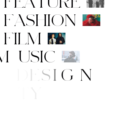
F
E
A
T
U
R
E
F
A
S
H
I
O
N
F
I
L
M
M
U
S
I
C
A
R
T
/
D
E
S
I
G
N
B
E
A
U
T
Y
I
F
E
/
S
T
Y
L
E
N
E
W
S