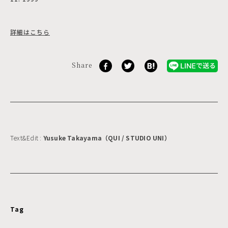
詳細はこちら
Share
Text&Edit :
Yusuke Takayama（QUI / STUDIO UNI）
Tag