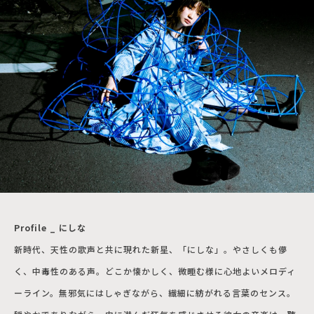
Profile _ にしな
新時代、天性の歌声と共に現れた新星、「にしな」。やさしくも儚
く、中毒性のある声。どこか懐かしく、微睡む様に心地よいメロディ
ーライン。無邪気にはしゃぎながら、繊細に紡がれる言葉のセンス。