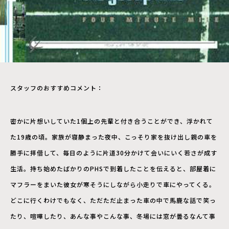
スタッフのおすすめコメント：
密かに片想いしていた1個上の先輩と付き合うことができ、浮かれて
た19歳の頃。家族が寝静まった夜中、こっそり家を抜け出し親の車を
勝手に拝借して、毎日のように片道30分かけて会いにいく若さが成す
生活。持ち始めたばかりのPHSで到着したことを伝えると、部屋着に
マフラーをまいた彼女が寒そうにしながら小走りで車にやってくる。
どこに行くわけでもなく、ただただ止まった車の中で馬鹿な話で笑っ
たり、喧嘩したり、あんな事やこんな事、冬場には窓が曇るなんて事