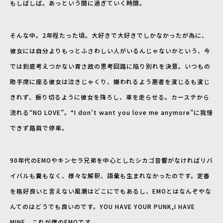
もしばしば。あっという間に過ぎていく時間。
そんな中。2年程たった頃。大好きで大好きでしかなかったが為に、
彼女には自分よりもっとふさわしい人がいるんじゃないかという、今
では到底考えつかない青さ故の思考回路に陥り別れを決意。いつもの
助手席に座る彼女は泣きじゃくり、嫌われるよう悪者を演じるも演じ
きれず、振り切るように彼女を降ろし、車を走らせる。カーステから
流れる“NO LOVE”。“I don't want you love me anymore”に我慢
できず路肩で停車。
90年代のEMOやキンセラ兄弟を中心としたシカゴ音響がなければリバ
イバルも糞もなく、様々な解釈、語彙も生まれなかったのです。定番
を格好良いと言えない風潮はどこにでもあるし、EMOとはなんぞやな
んてのはどうでも良いのです。YOU HAVE YOUR PUNK,I HAVE
MINE。これが僕のEMOです。