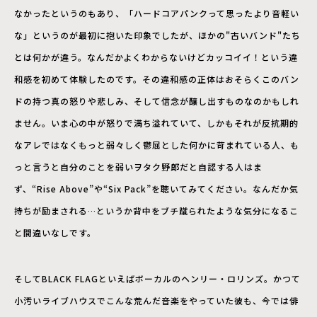
なかったというのもあり、「ハードコアパンクって思ったより音軽い
な」というのが最初に抱いた印象でしたが、ほかの"古いバンド"たち
とは何かが違う。なんだかよくわからないけどカッコイイ！という違
和感を初めて体験したのです。その違和感の正体はおそらくこのバン
ドの持つ真の怒りや悲しみ、そして信念が醸し出すものなのかもしれ
ません。いま心の中が怒りで満ち溢れていて、しかもそれが反抗期的
なアレではなくもっと弱々しく鬱屈とした何かに苛まれている人、も
っと言うと自分のことを弱いヲタク野郎だと自認する人はま
ず、“Rise Above”や“Six Pack”を聴いてみてください。なんだか気
持ちが励まされる…というか背中をブチ蹴られたような気分になるこ
と間違いなしです。
そしてBLACK FLAGといえばボーカルのヘンリー・ロリンズ。かつて
小汚いライブハウスでこんな荒んだ音楽をやっていた彼も、今では俳