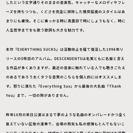
したという文字通りそのままの音楽性。キャッチーなメロディやフレ
ーズを持ちつつも、くどさを完全に排除した猪突猛進のスタイルはあ
まりにも痛快。そこに乗っかる時に真面目で時にしょうもなく、時に
人生哲学までをも歌う歌詞も大きな魅力です。
本作『EVERYTHING SUCKS』は活動休止を経て復活した1996年リ
リースの5枚目のアルバム。DESCENDENTSは名実ともに名盤と言え
る作品が多くありますが、最近の音楽に触れている人でも聴きごたえ
のあるであろう太くタフな音質のこちらを個人的にはオススメしま
す。怒りに満ちた『Everything Sux』から最後の大名曲『Thank
You』まで、一切の隙がありません。
昨年10月の来日公演はまるで夢のような名曲のオンパレードかつ全く
衰えていない圧巻の演奏で、会場の熱気も私の感情もとんでもないこ
とになっておりました。結成から45年以上経っても地に足付けた活動