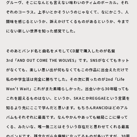
グルーヴ、そこになんとも言えない味わいのティムのボーカル。それ
ぞれのコーラス。上手いとかそういうのじゃなくて、なにかこう、人
間味を感じるというか、訴えかけてくるものがあるというか、今まで
にない新しい世界を知った感覚でした。
そのあとバンド名と曲名をメモしてCD屋で購入したのが名盤
3rd「AND OUT COME THE WOLVES」です。SNSがなくてもネット
がなくても、楽しい思い出が何もなくてもこの作品に出会えただけで
私の中学生活は完全に勝ちでした。その次に買ったのが2nd「Life
Won't Wait」これがまた素晴らしかった。出会いから30年経っても
これを超えるものはない、というか、SKAとかREGGAEという言葉を
知るより先にここで学んだと思います。もちろんRANCIDはどのアル
バムもそれぞれに最高です。なんやかんやあっても結局ここに帰って
くる、みたいな、唯一無二とはそういう存在だと思わせてくれる最高
のバンドです。残念ながら今廃盤になってるものが多いですが、30周