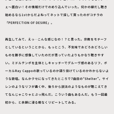
ぇ～面白い！その情報だけでのめり込んでいった。何かの縁だし聴き
始めるなら1stからだよねってネットで探して買ったのがコチラの
「PERFECTION OF DESIRE」。
再生してみて、えっ…こんな感じなの！？と思った。宗教をモチーフ
としているということから、もっとこう、不気味でおどろおどろしい
ものを勝手に想像していたのだが思っていたよりもかなり聴きやす
い。ミドルテンポを主体としキャッチーでグルーヴ感のあるリフ、ボ
ーカルRay Cappoの歌っているのか語り掛けているのかわからないよ
うな歌唱。なんかクセになってきたところで7曲目の“Shelter”。サイ
レンのようなリフが轟く中、後ろから説法のようなものが聴こえてき
てなんじゃこりゃとぶっ飛んだ。こういう曲もあるんだ。もう一回最
初から、と余韻に浸る暇なくリピートしてみる。