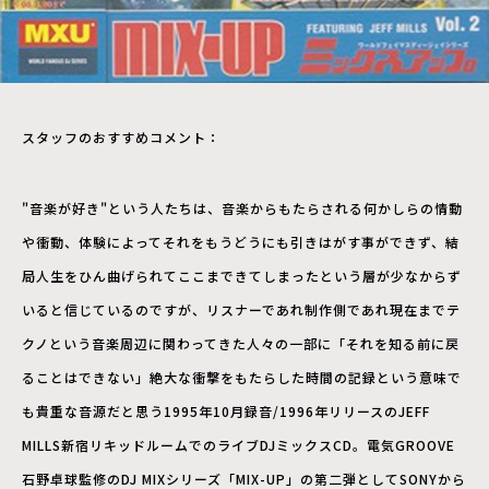
スタッフのおすすめコメント：
"音楽が好き"という人たちは、音楽からもたらされる何かしらの情動
や衝動、体験によってそれをもうどうにも引きはがす事ができず、結
局人生をひん曲げられてここまできてしまったという層が少なからず
いると信じているのですが、リスナーであれ制作側であれ現在までテ
クノという音楽周辺に関わってきた人々の一部に「それを知る前に戻
ることはできない」絶大な衝撃をもたらした時間の記録という意味で
も貴重な音源だと思う1995年10月録音/1996年リリースのJEFF
MILLS新宿リキッドルームでのライブDJミックスCD。電気GROOVE
石野卓球監修のDJ MIXシリーズ「MIX-UP」の第二弾としてSONYから