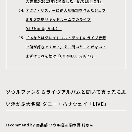
大先生が2023年に発表した「EVOLUTION」
テクノ・リスナーに絶大な衝撃を与えたジェフ
ミルズ新宿リキッドルームでのライブ
DJ「Mix-Up Vol.2」
「あなたはグレイトフル・デッドのライブ音源
で何が好きですか？」え、聞いたことがない？
まずはこれを聴け「CORNELL 5/8/77」
ソウルファンならライヴアルバムと聞いて真っ先に思
い浮かぶ大名盤 ダニー・ハサウェイ「LIVE」
recommend by 商品部 ソウル担当 駒木野 稔さん