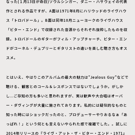
なった(１月13日が命日)ソウルシンガー、ダニー・ハサウェイの代表
作とされる作品ですが、A面は1971年8月にハリウッドのライヴハウ
ス「トロバドール」。B面は同年10月ニューヨークのライヴハウス
「ビター・エンド」で収録された音源からそれぞれ抜粋したものを収
録。トロバドールのギターがフィル・アップチャーチ、ビター・エン
ドがコーネル・デュプリーとギタリストの違いを楽しむ聴き方もオス
スメ。
とはいえ、やはりこのアルバムの最大の魅力は"Jealous Guy"などで
聴ける、観客とのコール＆レスポンスではないでしょうか。がしか
し...ご存知の方も多いと思われますが、実は歓声や大合唱はオーバ
ー・ダヴィングが大量に施されております。私的には疑似的なものと
知った時にはショックだったのと、プロデューサーやりおるなぁ「あ
っぱれ！」という何とも言えないやられた感で複雑でした。。試しに
2014年リリースの『ライヴ・アット・ザ・ビター・エンド・1971』