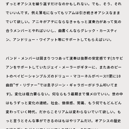
ずっとオアシスを繰り返すだけなのかもしれない。でも、そう、それ
でいいんです。例え薄毛になってもリアムは引き続きオアシスなまま
でいて欲しい。アニキがアテにならなきゃもっと演奏力があって気の
合うメンバーとやればいいし、曲書くんならグレック・カースティ
ン、アンドリュー・ワイアット等にサポートしてもらえばいい。
バンド・メンバーは固まりつつあって演奏は抜群の安定感です(カサビ
アンをサポートしていたジェイ・メーラーがギターに、またあのピー
トのベイビーシャンブルズのドリュー・マコーネルがベース!!更に10
曲目"ザ・リヴァー"では息子ジーン・ギャラガーがドラム叩いてま
す)。変化は極力要らない。何ならもう最期まで懐メロでいい。世の中
はもうずっと変化の連続。社会、価値感、常識、もう何でもどんどん
変わっていく時代。だからこそリアムは変わらないでいて欲しい。も
っと言うとそんな事ができるのはもはやリアムだけ。オアシスの歴史