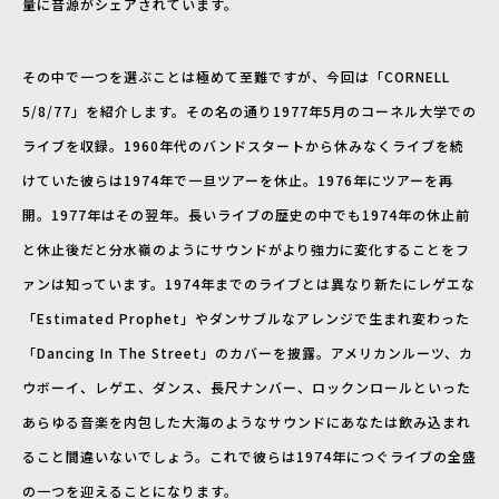
量に音源がシェアされています。
その中で一つを選ぶことは極めて至難ですが、今回は「CORNELL
5/8/77」を紹介します。その名の通り1977年5月のコーネル大学での
ライブを収録。1960年代のバンドスタートから休みなくライブを続
けていた彼らは1974年で一旦ツアーを休止。1976年にツアーを再
開。1977年はその翌年。長いライブの歴史の中でも1974年の休止前
と休止後だと分水嶺のようにサウンドがより強力に変化することをフ
ァンは知っています。1974年までのライブとは異なり新たにレゲエな
「Estimated Prophet」やダンサブルなアレンジで生まれ変わった
「Dancing In The Street」のカバーを披露。アメリカンルーツ、カ
ウボーイ、レゲエ、ダンス、長尺ナンバー、ロックンロールといった
あらゆる音楽を内包した大海のようなサウンドにあなたは飲み込まれ
ること間違いないでしょう。これで彼らは1974年につぐライブの全盛
の一つを迎えることになります。