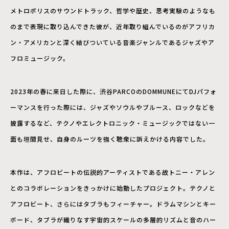
メトロポリスのサウンドトラック、哲学や歴史、思考実験のようなも
のまで表現に取り込んできた彼が、近年取り組んでいるのがアフリカ
ン・アメリカンと深く結びついている音楽ジャンルであるジャズやア
フロミュージック。
2023年の春に来日した際に、渋谷PARCOのDOMMUNEにてDJパフォ
ーマンスを行った際には、ジャズやソウルやブルース、ロックなどを
披露するなど、テクノやエレクトロニック・ミュージックではない一
面も垣間見せ、自身のルーツを強く聴衆に訴えかける内容でした。
本作は、アフロビートの伝説的アーティストである故トニー・アレン
とのコラボレーションをきっかけに始動したプロジェクト。テクノと
アフロビート、さらにはタブラもフィーチャー。ドラムマシンとキー
ボード、タブラが織りなす宇宙的スケールの多層的リズムと音のハー