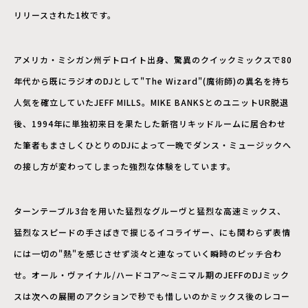
リリースされた1枚です。
アメリカ・ミシガン州デトロイト出身、驚異のクイックミックスで80
年代から既にラジオのDJとして"The Wizard"(魔術師)の異名を持ち
人気を確立していたJEFF MILLS。MIKE BANKSとのユニットUR脱退
後、1994年に単独初来日を果たした新宿リキッドルームに居合わせ
た筆者もまさしくひとりのDJによって一晩でダンス・ミュージックへ
の接し方が変わってしまった強烈な体験をしています。
ターンテーブル3台を用いた猛烈なグルーヴと猛烈な高速ミックス、
猛烈なスピードの手さばきで捩じるイコライザー、にも関わらず表情
には一切の"熱"を感じさせず淡々と連なっていく瞬時のピッチ合わ
せ。オール・ヴァイナル/ハードコア～ミニマル期のJEFFのDJミック
スは次への展開のアクションで秒でも惜しいのかミックス後のレコー