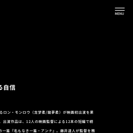
MENU
る自信
るロン・モンロウ（龙梦柔/龍夢柔）が映画初出演を果
。出演作品は、12人の映画監督による12本の短編で紡
2』の一篇『名もなき一篇・アンナ』。藤井道人が監督を務