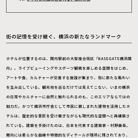
街の記憶を受け継ぐ、横浜の新たなランドマーク
ホテルが位置するのは、関内駅前の大型複合街区「BASEGATE横浜関
内」。ライブビューイングやスポーツ観戦を楽しめる空間をはじめ、
アートや食、カルチャーが交差する施設が集まり、街に新たな賑わい
を生み出している。観光地を巡るだけでは見えてこない、いまの横浜
の日常やカルチャーに自然と触れられるのも、このエリアならではの
魅力だ。かつて横浜市庁舎として市民に親しまれた建物を活用したホ
テルは、歴史的な意匠を受け継ぎながらも現代的な空間へと再構築さ
れている。建築を手掛けたのは、日本を代表する建築家・村野藤吾。
館内には柔らかな曲線や特徴的なディテールが随所に残されており、