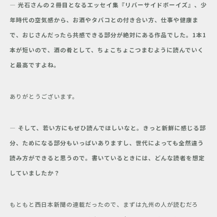
―
光石さんの２冊目となる
エッセイ集『リバーサイドボーイズ』、少
年時代の空気感から、お酒やタバコとの付き合い方、仕事や健康ま
で、おじさんだったら共感できる部分が絶対にある作品でした。1
本1
本が短いので、
酒の肴として、ちょこちょこつまむように読んでいく
と最高ですよね。
ありがとうございます。
― そして、
若い
方
にもぜひ読んでほしいなと。きっと新鮮に感じる部
分、ためになる部分もいっぱいありますし、世代によっても全然違う
読み方ができると思うので。書いているときには、どんな読者を想定
していましたか？
もともと西日本新聞の連載だったので、まずは九州の人が読むだろ