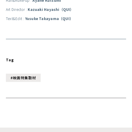
Hair&Make-up :
Ayane Kutsumi
Art Director :
Kazuaki Hayashi（QUI）
Text&Edit :
Yusuke Takayama（QUI）
Tag
#映画特集取材