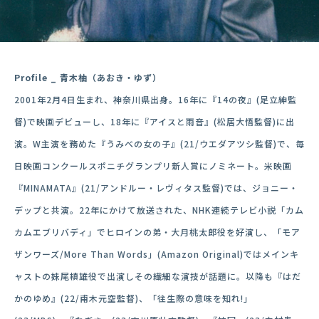
Profile _ 青木柚（あおき・ゆず）
2001年2月4日生まれ、神奈川県出身。16年に『14の夜』(足立紳監
督)で映画デビューし、18年に『アイスと雨音』(松居大悟監督)に出
演。W主演を務めた『うみべの女の子』(21/ウエダアツシ監督)で、毎
日映画コンクールスポニチグランプリ新人賞にノミネート。米映画
『MINAMATA』(21/アンドルー・レヴィタス監督)では、ジョニー・
デップと共演。22年にかけて放送された、NHK連続テレビ小説「カム
カムエブリバディ」でヒロインの弟・大月桃太郎役を好演し、「モア
ザンワーズ/More Than Words」(Amazon Original)ではメインキ
ャストの妹尾槙雄役で出演しその繊細な演技が話題に。以降も『はだ
かのゆめ』(22/甫木元空監督)、「往生際の意味を知れ!」