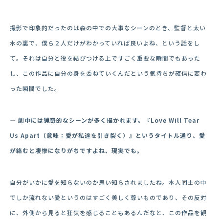
撮影で印象的だったのは森の中での大事なシーンのとき、監督と太い
木の裏で、僕ら２人だけがわかっていれば良いよね、という話をし
て。それは自分と役を結びつける上ですごく重要な瞬間でもあった
し、この作品に自分の身を委ねていくんだという気持ちが確信に変わ
った瞬間でした。
― 劇中には猟奇的なシーンが多く描かれます。『
Love Will Tear
Us Apart（
意味：愛が私達を引き裂く）』というタイトル通り、愛
が絡むと凄惨になりがちですよね、現実でも。
自分がいかに愛を知らないのか思い知らされましたね。本人同士の中
でしか流れない愛というのはすごく美しく尊いものであり、その反対
に、外側から見ると狂気を感じることもあるんだなと、この作品を観