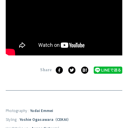
Share
Photography :
Yudai Emmei
Styling :
Yoshie Ogasawara（CEKAI）