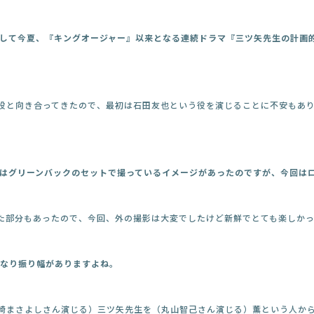
そして今夏、『キングオージャー』以来となる連続ドラマ『三ツ矢先生の計画
役と向き合ってきたので、最初は石田友也という役を演じることに不安もあ
ではグリーンバックのセットで撮っているイメージがあったのですが、今回は
た部分もあったので、今回、外の撮影は大変でしたけど新鮮でとても楽しかっ
かなり振り幅がありますよね。
崎まさよしさん演じる）三ツ矢先生を（丸山智己さん演じる）薫という人か