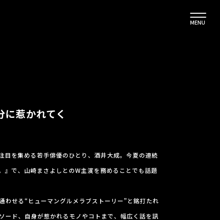
MENU
部分に惹かれてく
注目を集める若手俳優のひとり、酒井大成。今夏の連続
。』で、山崎まさよしとのW主演を務めることでも話題
通わせる“ヒューマングルメラブストーリー”と銘打たれ
ソード、自身が惹かれるモノやコトまで、幅広く話を訊