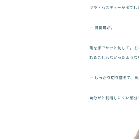
ギラ・ハスティーが出てし
― 特撮魂が。
薫を手でサッと制して。そ
れることもなかったような
― しっかり切り替えて、
自分だと判断しにくい部分