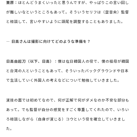
栗原：
ほとんどうまくいったと思うんですが、やっぱりこの言い回し
が難しいなというところもあって。そういうセリフは（空音央）監督
と相談して、言いやすいように語尾を調整することもありました。
― 日高さんは撮影に向けてどのような準備を？
日高由起刀（以下、日高）：
僕は在日韓国人の役で、僕の祖母が韓国
と台湾の人ということもあって、そういったバックグラウンドや日本
で生活していく外国人の考えなどについて勉強していきました。
演技の面では初めてなので、何が正解で何がダメなのか不安な部分も
あって。でも監督が自分の感覚をすごく尊重してくれたので、いろい
ろ相談しながら（自身が演じる）コウという役を確立していきまし
た。