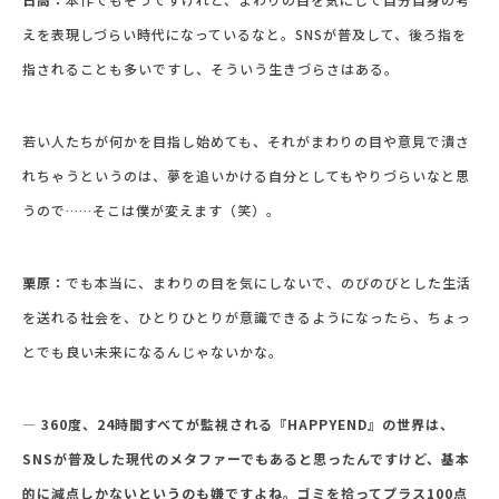
えを表現しづらい時代になっているなと。SNSが普及して、後ろ指を
指されることも多いですし、そういう生きづらさはある。
若い人たちが何かを目指し始めても、それがまわりの目や意見で潰さ
れちゃうというのは、夢を追いかける自分としてもやりづらいなと思
うので……そこは僕が変えます（笑）。
栗原：
でも本当に、まわりの目を気にしないで、のびのびとした生活
を送れる社会を、ひとりひとりが意識できるようになったら、ちょっ
とでも良い未来になるんじゃないかな。
―
360
度、
24
時間すべてが監視される『HAPPYEND』の世界は、
SNSが普及した現代のメタファーでもあると思ったんですけど、基本
的に減点しかないというのも嫌ですよね。ゴミを拾ってプラス
100
点