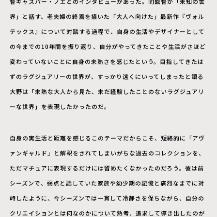
督ギャスパー・ノエとのインタビューがあった。同監督が「未知の世
界」と話す、老夫婦の終焉を描いた「大人へ向けた」最新作『ヴォル
テックス』について対談する過程で、自身の生活やデザイナーとして
の今までの10年間を振り返り、自分がやってきたことや生活がさほど
変わっていないことに自身の未熟さを感じたという。目指してきたは
ずのラグジュアリーの世界が、すっかり遠くにいってしまったと語る
大野は「未熟な大人から見た、未だ経験したことのないラグジュアリ
ーな世界」を表現したかったのだ。
自身の実生活と距離を感じるこのテーマだからこそ、短絡的に「アヴ
ァンギャルド」と解釈をされてしまいがちな過去のコレクションを、
ただマチュアに表現するだけには留めたくなかったのだろう。彼は前
シーズンで、弱点と話していた家族や幼少期の記憶と痛烈なまでに対
峙したように、今シーズンでは一貫して冷静さを保ちながら、自分の
クリエイションとは何なのかについて熟考、追求して導き出したのが