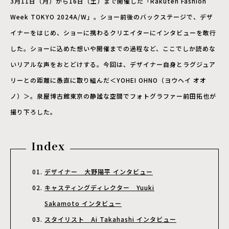
3月11日（月）から16日（土）まで開催した「Rakuten Fashion
Week TOKYO 2024A/W」。ショー前後のバックステージで、デザ
イナーをはじめ、ショーに携わるクリエイターにインタビューを敢行
した。ショーに込めた想いや開催までの過程など、ここでしか読めな
いリアルな声をおとどけする。今回は、デザイナー自身とラグジュア
リーとの距離に愚直に取り組んだ＜YOHEI OHNO（ヨウヘイ オオ
ノ）＞。泉屋博古館東京の静謐な空間でフォトグラファー前田拓也が
撮り下ろした。
Index
デザイナー 大野陽平 インタビュー
キャスティングディレクター Yuuki
Sakamoto インタビュー
スタイリスト Ai Takahashi インタビュー