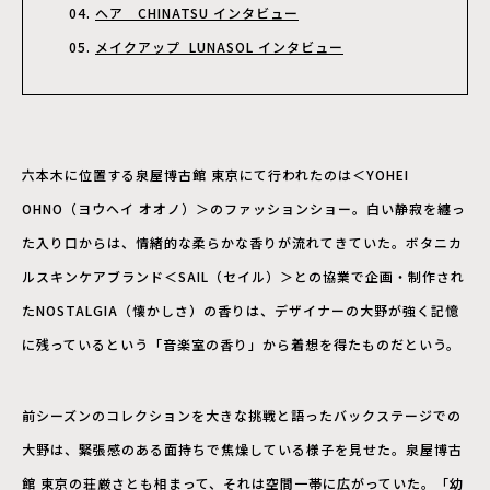
ヘア CHINATSU インタビュー
メイクアップ LUNASOL インタビュー
六本木に位置する泉屋博古館 東京にて行われたのは＜YOHEI
OHNO（ヨウヘイ オオノ）＞のファッションショー。白い静寂を纏っ
た入り口からは、情緒的な柔らかな香りが流れてきていた。ボタニカ
ルスキンケアブランド＜SAIL（セイル）＞との協業で企画・制作され
たNOSTALGIA（懐かしさ）の香りは、デザイナーの大野が強く記憶
に残っているという「音楽室の香り」から着想を得たものだという。
前シーズンのコレクションを大きな挑戦と語ったバックステージでの
大野は、緊張感のある面持ちで焦燥している様子を見せた。泉屋博古
館 東京の荘厳さとも相まって、それは空間一帯に広がっていた。「幼