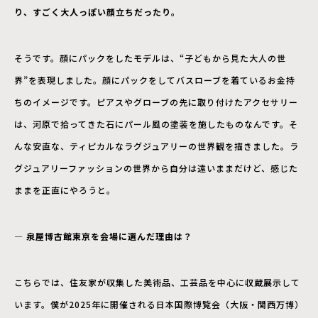
り、すごく大人っぽい顔立ちだったり。
そうです。顔にパックをしたモデルは、“子どもから見た大人の世
界”を表現しました。顔にパックをしてバスローブを着ているお金持
ちのイメージです。ピアスやグローブの先に取り付けたアクセサリー
は、河原で拾ってきた石にパール風の塗装を施したものなんです。そ
んな安直な、ティピカルなラグジュアリーの世界観を描きました。ラ
グジュアリーファッションの世界から自分は遠いままだけど、感じた
ままを正直にやろうと。
―
泉屋博古館東京を
会場に選んだ理由は？
こちらでは、住友家が収集した美術品、工芸品を中心に収蔵展示して
いま
す。僕が
2025年に開催される日本国際博覧会（大阪・関西万博）