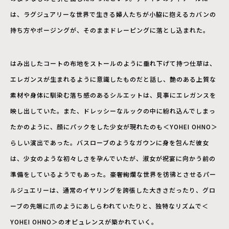
は、ラグジュアリーな世界で生きる婦人たちが小脇に抱えるカバンの
持ち方やポージングが、そのままドレーピングに落とし込まれた。
はみ出したコートの布地をストールのように垂れ下げて持つ仕草は、
エレガンスが生まれるように意識したものだと話し、艶のある上質な
素材や身体に馴染む落ち感のあるシルエットは、見事にエレガンスを
映し出していた。また、ドレッシーなルックの中に紛れ込んでしまっ
たかのように、顔にパックをした少女が現れたのも＜YOHEI OHNO＞
らしい演出であった。バスローブのようなガウンに身を包んだ彼女
は、少女のような初々しさを孕んでいたが、淑女が祝宴に向かう前の
準備をしているようでもあった。豪奢絢爛な世界を彷彿とさせるパー
ルジュエリーは、通常のイヤリングを誇張した大きさだったり、グロ
ーブの先端に爪のようにあしらわれていたりと、独特なリズムで＜
YOHEI OHNO＞のオピュレンスが築かれていく。