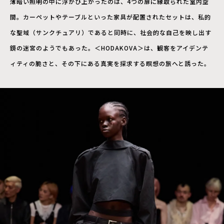
薄暗い照明の中に浮かび上がったのは、4つの扉に縁取られた室内空
間。カーペットやテーブルといった家具が配置されたセットは、私的
な聖域（サンクチュアリ）であると同時に、社会的な自己を映し出す
鏡の迷宮のようでもあった。＜HODAKOVA＞は、観客をアイデンテ
ィティの脆さと、その下にある真実を探求する瞑想の旅へと誘った。