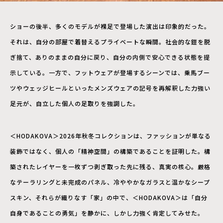
ショーの後半、多くのモデルが裸足で登場した演出は印象的だった。
それは、自分の部屋で着替えるプライベートな瞬間。社会的な鎧を脱
ぎ捨て、ありのままの自分に戻り、自分の内側で安心できる状態を提
示している。一方で、フットウェアが登場するシーンでは、乗馬ブー
ツやウェッジヒールといったメンズウェアの記号を再解釈した力強い
足元が、自立した個人の足取りを強調した。
＜HODAKOVA＞2026年秋冬コレクションは、ファッションが単なる
装飾ではなく、個人の「精神空間」の構築であることを証明した。構
築されたレイヤーを一枚ずつ剥ぎ取った先に残る、真実の核心。厳格
なテーラリングと未完成のパネル、冷ややかなガラスと温かなシープ
スキン、それらが織りなす「家」の中で、＜HODAKOVA＞は「自分
自身であることの勇気」を静かに、しかし力強く肯定してみせた。