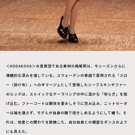
＜HODAKOVA＞の真骨頂である素材の再解釈は、今シーズンさらに
情緒的な深みを増している。スウェーデンの家庭で愛用される「スロ
ー（掛け布）」へのオマージュとして登場したシープスキンやファー
のルックは、ストイックなテーラリングの中に温かな「安らぎ」を投
げ込む。ファーコートは胴体を愛おしそうに包み込み、ニットセータ
ーは袖を通さず、モデルが自身の腕で抱きしめるようにして纏う。そ
れは、他者との関わりを断絶した、自分自身との親密なダンスのよう
にも見えた。