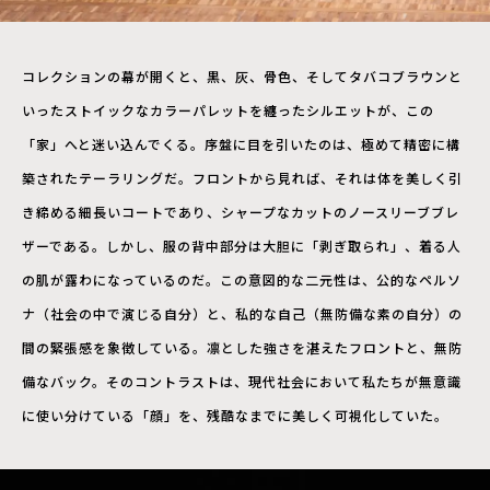
コレクションの幕が開くと、黒、灰、骨色、そしてタバコブラウンと
いったストイックなカラーパレットを纏ったシルエットが、この
「家」へと迷い込んでくる。序盤に目を引いたのは、極めて精密に構
築されたテーラリングだ。フロントから見れば、それは体を美しく引
き締める細長いコートであり、シャープなカットのノースリーブブレ
ザーである。しかし、服の背中部分は大胆に「剥ぎ取られ」、着る人
の肌が露わになっているのだ。この意図的な二元性は、公的なペルソ
ナ（社会の中で演じる自分）と、私的な自己（無防備な素の自分）の
間の緊張感を象徴している。凛とした強さを湛えたフロントと、無防
備なバック。そのコントラストは、現代社会において私たちが無意識
に使い分けている「顔」を、残酷なまでに美しく可視化していた。