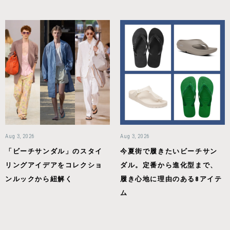
Aug 3, 2026
Aug 3, 2026
「ビーチサンダル」のスタイ
今夏街で履きたいビーチサン
リングアイデアをコレクショ
ダル。定番から進化型まで、
ンルックから紐解く
履き心地に理由のある8アイテ
ム