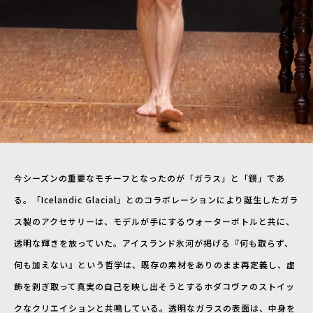
今シーズンの重要なモチーフとなったのが「ガラス」と「鏡」であ
る。「Icelandic Glacial」とのコラボレーションにより誕生したガラ
ス製のアクセサリーは、モデルが手にするウォーターボトルと共に、
透明な輝きを放っていた。アイスランド氷河が掲げる『何も取らず、
何も加えない』という哲学は、既存の素材をありのまま再定義し、虚
飾を剥ぎ取って真実の自己を映し出そうとするホダコヴァのストイッ
クなクリエイションと共鳴している。透明なガラスの表面は、中身を