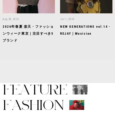
Aug 28, 2025
Jul 1, 2024
2026年春夏 楽天・ファッショ
NEW GENERATIONS vol.14 -
ンウィーク東京｜注目すべき5
REJAY｜Musician
ブランド
F
E
A
T
U
R
E
F
A
S
H
I
O
N