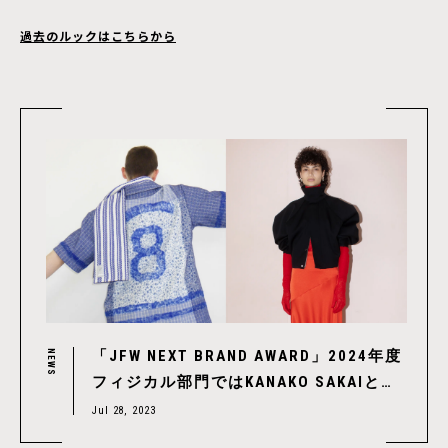
過去のルックはこちらから
「JFW NEXT BRAND AWARD」2024年度
NEWS
フィジカル部門ではKANAKO SAKAIと
flussが受賞、KANAKO SAKAIはショーも
Jul 28, 2023
開催