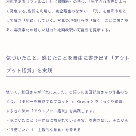
材料である〈フィルム〉と〈印画紙〉の持つ、｢当てられる光によっ
て発色する｣性質を利用し、完全暗室のなかで、「光」を色彩や形と
して描き「記録」していく。写真の現像行程を「描く」ことに置き換
え、写真素材の新しい魅力と絵画表現の可能性を提示する。
気づいたこと、感じたことを自由に書き出す「アウト
プット鑑賞」を実践
続いて、和田さんが「気に入った」と語った宮田彩加さんの作品のひ
とつ、《ポピーを形成するプロット -in Green-》をじっくり鑑賞。
末永さん流の「アウトプット鑑賞」を実践します。
・気づいたこと（＝作品に描かれている事実）を書き出し、そこから
どう感じたか（＝主観的な意見）を考える