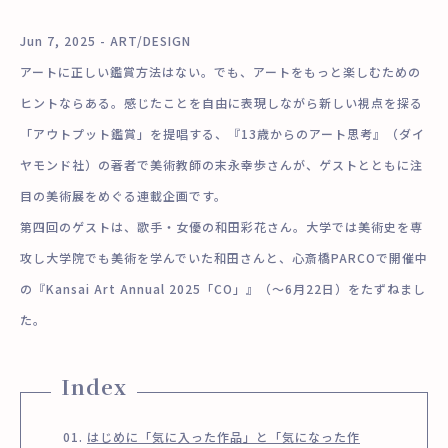
Jun 7, 2025 - ART/DESIGN
アートに正しい鑑賞方法はない。でも、アートをもっと楽しむための
ヒントならある。感じたことを自由に表現しながら新しい視点を探る
「アウトプット鑑賞」を提唱する、『13歳からのアート思考』（ダイ
ヤモンド社）の著者で美術教師の末永幸歩さんが、ゲストとともに注
目の美術展をめぐる連載企画です。
第四回のゲストは、歌手・女優の和田彩花さん。大学では美術史を専
攻し大学院でも美術を学んでいた和田さんと、心斎橋PARCOで開催中
の『Kansai Art Annual 2025「CO」』（〜6月22日）をたずねまし
た。
Index
はじめに「気に入った作品」と「気になった作