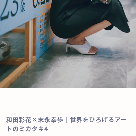
和田彩花×末永幸歩｜世界をひろげるアー
トのミカタ＃4