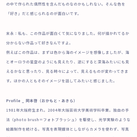
の中で作られた偶然性を含んだものなのかもしれない。そんな色を
「好き」だと感じられるのが面白いです。
末永：私も、この作品が面白くて気になりました。
何が描かれてるか
分からない作品って好きなんですよ。
例えばこの作品は、
まずは色から海のイメージを想像しましたが、
海
とオーロラの星空のようにも見えたり、
逆にすると深海みたいにも見
えるかなと思ったり、見る時々によって、見えるものが変わってきま
す。ほかの人ともそのイメージを話してみたいと感じました。
Profile _ 岡本啓（おかもと・あきら）
1981年大阪府生まれ。2004年大阪芸術大学美術学科卒業。独自の手
法〈photo brush＝フォトブラッシュ〉を駆使し、光学実験のような
絵画制作を続ける。写真を表現媒体としながらカメラを使わず、写真