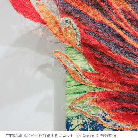
宮田彩加《ポピーを形成するプロット -in Green-》部分画像