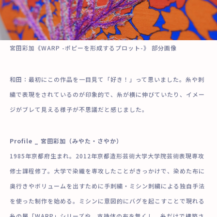
宮田彩加《
WARP -ポピーを形成するプロット-》
部分画像
和田：最初にこの作品を一目見て「好き！」
って思いました。糸や刺
繍で表現をされているのが印象的で、糸が横に伸びていたり、イメー
ジがブレて見える様子が不思議だと感じました。
Profile _ 宮田彩加（みやた・さやか）
1985年京都府生まれ。2012年京都造形芸術大学大学院芸術表現専攻
修士課程修了。大学で染織を専攻したことがきっかけで、染めた布に
奥行きやボリュームを出すために手刺繍・ミシン刺繍による独自手法
を使った制作を始める。ミシンに意図的にバグを起こすことで現れる
糸の層「WARP」シリーズや、支持体の布を無くし、糸だけで構築さ