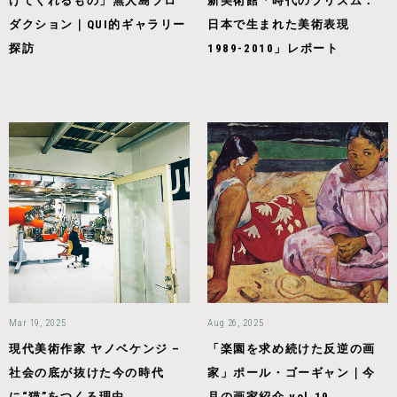
げてくれるもの」無人島プロ
新美術館「時代のプリズム：
ダクション｜QUI的ギャラリー
日本で生まれた美術表現
探訪
1989-2010」レポート
Mar 19, 2025
Aug 26, 2025
現代美術作家 ヤノベケンジ –
「楽園を求め続けた反逆の画
社会の底が抜けた今の時代
家」ポール・ゴーギャン｜今
に“猫”をつくる理由
月の画家紹介 vol.19