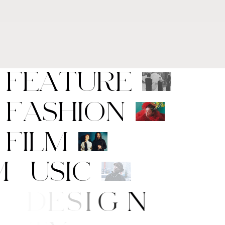
F
E
A
T
U
R
E
F
A
S
H
I
O
N
F
I
L
M
M
U
S
I
C
A
R
T
/
D
E
S
I
G
N