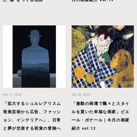
Apr 11, 2026
Sep 23, 2024
「拡大するシュルレアリスム
「激動の画壇で飄々とスタイ
視覚芸術から広告、ファッシ
ルを貫いた幸福な画家」ピエ
ョン、インテリアへ」、日常
ール・ボナール｜今月の画家
と夢が交差する視覚の冒険へ
紹介 vol.12