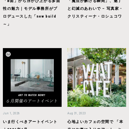
「B面」から浮かび上がる多面
「魔法が解ける瞬間」、魅了
性の魅力｜モデル事務所がプ
と幻滅のあわいで – 写真家・
ロデュースした「new build
クリスティーナ・ロシュコワ
～」
Jun 1, 2026
Aug 31, 2023
いま行くべきアートイベント
心地よいカフェの空間で 「本