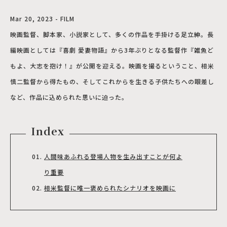
Mar 20, 2023 - FILM
映画監督、脚本家、小説家として、多くの作品を手掛ける足立紳。長
編映画としては『喜劇 愛妻物語』から3年ぶりとなる監督作『雑魚ど
もよ、大志を抱け！』が公開を迎える。映画を撮るということ、相米
慎二監督から得たもの、そしてこれからを生きる子供たちへの眼差し
など、作品に込められた思いに迫った。
Index
人間味あふれる登場人物を生み出すことが何よ
り重要
相米監督に唯一褒められたシナリオを映画に