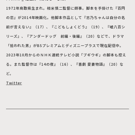
1972年鳥取県生まれ。相米慎二監督に師事。脚本を手掛けた『百円
の恋』が2014年映画化。他脚本作品として『志乃ちゃんは自分の名
前が言えない』（17）、『こどもしょくどう』（19）、『嘘八百シ
リーズ』、『アンダードッグ 前編・後編』（20）などで、ドラマ
「拾われた男」がBSプレミアムとディズニープラスで現在配信中。
2023年10月からのＮＨＫ連続テレビ小説「ブギウギ」の脚本も控え
る。また監督作は『14の夜』（16）、『喜劇 愛妻物語』（20）な
ど。
Twitter