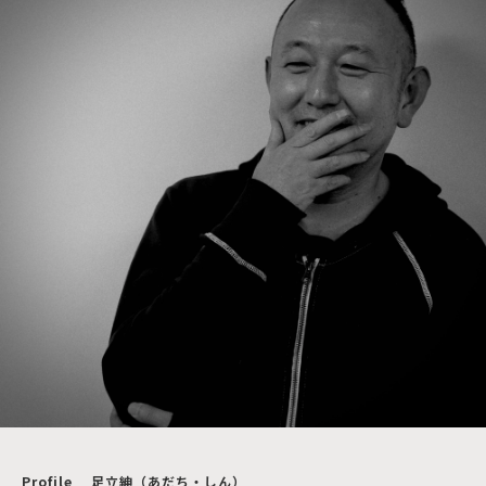
Profile _ 足立紳（あだち・しん）