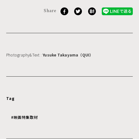
Share
Photography&Text :
Yusuke Takayama（QUI）
Tag
#映画特集取材