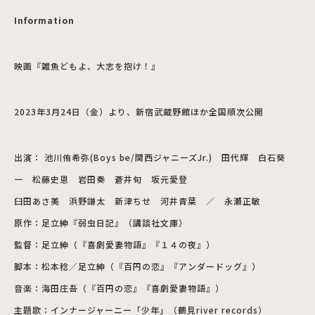
Information
映画『雑魚どもよ、大志を抱け！』
2023年3月24日（金）より、新宿武蔵野館ほか全国順次公開
出演： 池川侑希弥(Boys be/関西ジャニーズJr.) 田代輝 白石葵
一 松藤史恩 岩田奏 蒼井旬 坂元愛登
臼田あさ美 浜野謙太 新津ちせ 河井青葉 ／ 永瀬正敏
原作：足立紳『弱虫日記』（講談社文庫）
監督：足立紳（『喜劇愛妻物語』『１４の夜』）
脚本：松本稔／足立紳（『百円の恋』『アンダードッグ』）
音楽：海田庄吾（『百円の恋』『喜劇愛妻物語』）
主題歌：インナージャーニー「少年」（鶴見river records）