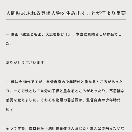
人間味あふれる登場人物を生み出すことが何より重要
― 映画『雑魚どもよ、大志を抱け！』、本当に素晴らしい作品でし
た。
ありがとうございます。
― 僕は今40代ですが、自分自身の少年時代と重なるところがあった
り、一方で親として自分の子供と重なるところがあったり、不思議な
感覚を覚えました。そもそも物語の着想源は、監督自身の少年時代
に？
そうですね。僕自身が（池川侑希弥さん演じる）主人公の瞬みたいな