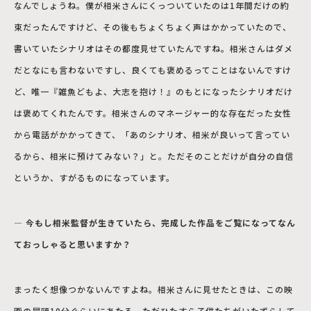
なんでしょうね。僕が相米さんにくっついていたのは1年間だけの約
束だったんですけど、その後もちょくちょく声はかかっていたので、
書いていたシナリオはその都度見せていたんですね。相米さんはダメ
だとなにも言わないですし、良くても褒めるってことはないんですけ
ど、唯一『雑魚どもよ、大志を抱け！』のもとになったシナリオだけ
は褒めてくれたんです。相米さんのマネージャー的な存在だった女性
から電話がかかってきて、「あのシナリオ、相米が良いって言ってい
るから、相米に預けてみない？」と。ただそのことだけが自分の自信
というか、すがるものになっています。
― 今もし相米監督が生きていたら、完成した作品をご覧になってなん
ておっしゃると思いますか？
まったく想像つかないんですよね。相米さんに見せたときは、この映
画の冒頭10分ぐらいにあたる、ただひたすら子供たちがいたずらして