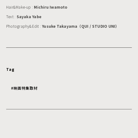
Hair&Make-up :
Michiru Iwamoto
Text :
Sayaka Yabe
Photography&Edit :
Yusuke Takayama（QUI / STUDIO UNI）
Tag
#映画特集取材