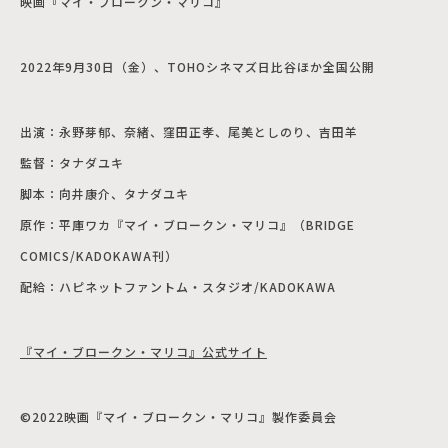
映画『
マイ・ブロークン・マリコ
』
2022年
9月30日（金）、TOHOシネマズ日比谷ほか全国公開
出演：永野芽郁、奈緒、窪田正孝、尾美としのり、吉田羊
監督：タナダユキ
脚本：向井康介、タナダユキ
原作：平庫ワカ『マイ・ブロークン・マリコ』（BRIDGE
COMICS/KADOKAWA刊）
配給：ハピネットファントム・スタジオ/KADOKAWA
『マイ・ブロークン・マリコ』公式サイト
©
2022映画『マイ・ブロークン・マリコ』製作委員会