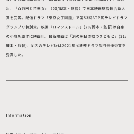
出。『百万円と苦虫女』（08/脚本・監督）で日本映画監督協会新人
賞を受賞。配信ドラマ「東京女子図鑑」で第33回ATP賞テレビドラマ
グランプリ特別賞。映画『ロマンスドール』(20/脚本・監督)は自身
の小説を原作に映画化。最新映画は『浜の朝日の嘘つきどもと』(21/
脚本・監督)。同名のテレビ版は2021年民放連ドラマ部門最優秀賞を
受賞した。
Information