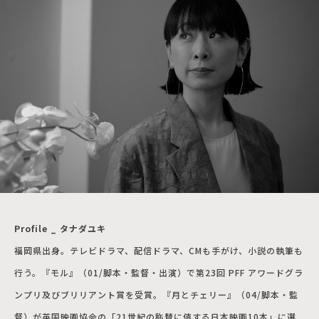
Profile _ タナダユキ
福岡県出身。テレビドラマ、配信ドラマ、CMも手がけ、小説の執筆も
行う。『モル』（01/脚本・監督・出演）で第23回 PFF アワードグラ
ンプリ及びブリリアント賞を受賞。『月とチェリー』（04/脚本・監
督）が英国映画協会の「21世紀の称賛に値する日本映画10本」に選