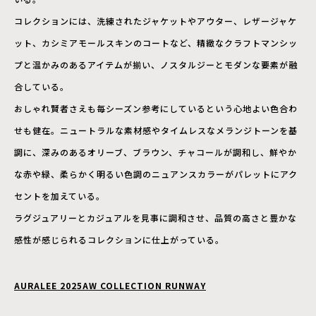
コレクションには、洗練されたジャケットやアウター、レザージャケ
ット、カシミアモールスキンのコートなど、精緻なクラフトマンシッ
プと温かみのあるアイテムが揃い、ノスタルジーとモダンな要素が融
合している。
おしゃれ賢者さえも毎シーズン参考にしているという心地よい色合わ
せも健在。ニュートラルな素材感やタイムレスなメランジトーンを基
調に、
深みのあるオリーブ、ブラウン、チャコールが調和し、
鮮やか
な赤や緑、
柔らかく明るい色調のニュアンスカラーがパレットにアク
セントを
加えている。
ラグジュアリーとカジュアルを見事に調和させ、品質の高さと豊かな
感性が感じられるコレクションに仕上がっている。
AURALEE 2025AW COLLECTION RUNWAY