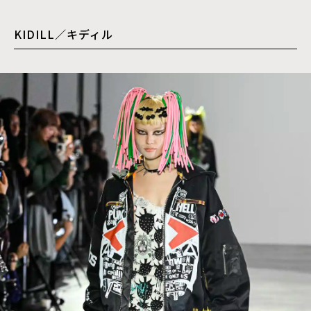
KIDILL／キディル