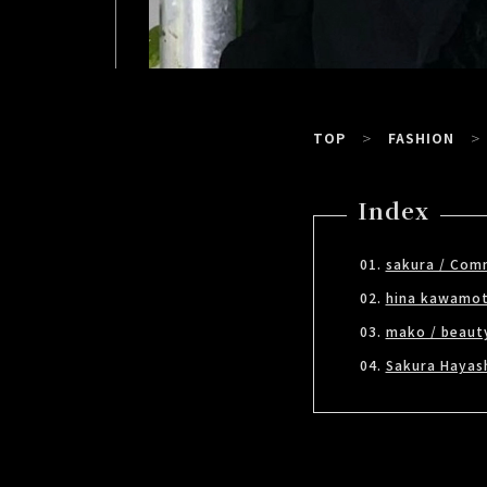
TOP
FASHION
Index
sakura / Com
hina kawamoto
mako / beaut
Sakura Hayash