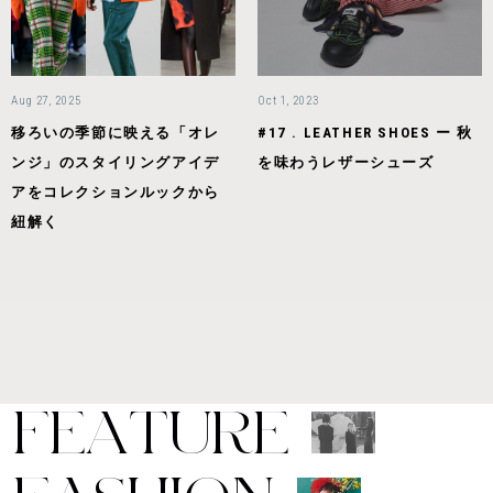
Aug 27, 2025
Oct 1, 2023
移ろいの季節に映える「オレ
#17 . LEATHER SHOES ー 秋
ンジ」のスタイリングアイデ
を味わうレザーシューズ
アをコレクションルックから
紐解く
F
E
A
T
U
R
E