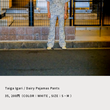
Taiga Igari / Dairy Pajamas Pants
35, 200円（COLOR：WHITE , SIZE：S・M ）