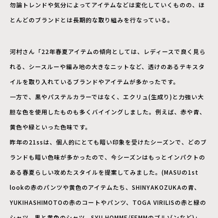
勿論トレンドや気分によってアイテムなどは変化していくものの、ほ
とんどのブランドとは長期的な取り組みを行なっている。
河村さん「22年春夏アイテムの傾向としては、レディースで良く見ら
れる、シースルーや編み地の大きなニットなど、透けのあるテキスタ
イルを取り入れているブランドやアイテムが多かったです。
一方で、黒やパステルカラーではなく、エクリュ(生成り)と力強い大
胆な色を使用したものも多くバイイングしました。例えば、赤や青、
黄色や緑といった色味です。
昨年の21ssは、個人的にとても暗い印象を受けたシーズンで、どのブ
ランドも暗い色味が多かったので、今シーズンはもっとインパクトの
ある春夏らしい攻めたスタイルを提案してみました。(MASUの1st
lookの赤のパンツや黄色のアイテムたち、SHINYAKOZUKAの青、
YUKIHASHIMOTOの赤のコートやパンツ、TOGA VIRILISの赤と緑の
シャツ、黒と黄色のシャツ、SYU.HOMME/FEMMのブルゾンなど)」