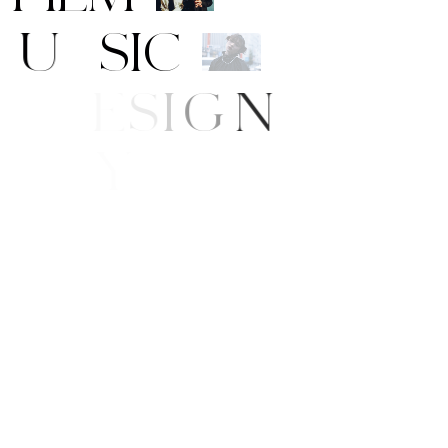
M
U
S
I
C
A
R
T
/
D
E
S
I
G
N
B
E
A
U
T
Y
L
I
F
E
/
S
T
Y
L
E
N
E
W
S
S
H
O
P
P
I
N
G
R
A
N
D