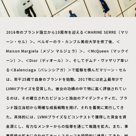
2016年のブランド設立から10周年を迎える＜MARINE SERRE（マリ
ーン・セル）＞。ベルギーのラ・カンブル美術大学を修了後、＜
Maison Margiela（メゾン マルジェラ）＞、＜McQueen（マックイ
ーン）＞、＜Dior（ディオール）＞、そしてデムナ・ヴァザリア率い
る＜Balenciaga（バレンシアガ）＞で経験を積んだマリーン・セル
は、若干25歳で自身のブランドを始動。2017年には史上最年少で
LVMHプライズを受賞した。彼女の功績の中で特に高く評価されてい
るのは、その確立されたビジョンと独自のアイデンティティだ。ブラ
ンド設立当初から明確な成長戦略を掲げ、それを着実に実行してき
た。具体的には、LVMHプライズなどコンテストで獲得した賞金を資
金源とし、有力なメンターからの指導を通じて販路を拡大。また、事
業規模の拡大に合わせてチームスタッフを段階的に増員してきた。組