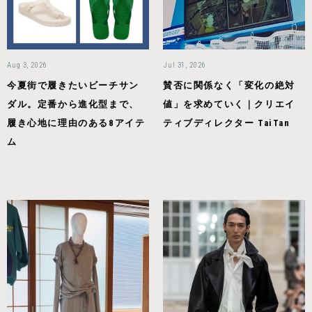
Aug 3, 2026
Jul 31, 2026
今夏街で履きたいビーチサン
賛否に関係なく「変化の絶対
ダル。定番から進化型まで、
値」を求めていく｜クリエイ
履き心地に理由のある8アイテ
ティブディレクター TaiTan
ム