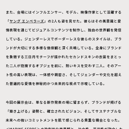
また、会場にはインフルエンサー、モデル、映像作家として活躍する
「
ヤング エンペラーズ
」の2人も姿を見せた。彼らはその美意識と愛
情表現を通じてビジュアルコンテンツを制作し、独自の世界観を発信
している。ジェンダーレスでボーダーレスな彼らのスタイルは、ブラ
ンドが大切にする多様な価値観と深く共鳴している。全身にブランド
を象徴する三日月モチーフが描かれたセカンドスキンの衣装をまとっ
た二人が抱擁するオブジェを前に、熱いキスを交わす二人。そのアー
ト性の高い表現は、一体感や親密さ、そしてジェンダーや文化を超え
た普遍的な愛情を神秘的かつ未来的な視点で示唆している。
今回の展示会は、単なる新作発表の場に留まらず、ブランドが掲げる
「築き上げる」姿勢と、確立されたビジョン、そしてサステナブルな
未来への強いコミットメントを肌で感じられる貴重な機会となった。
＜MARINE SERRE＞の独創的な世界観と、社会性、芸術性が融合した