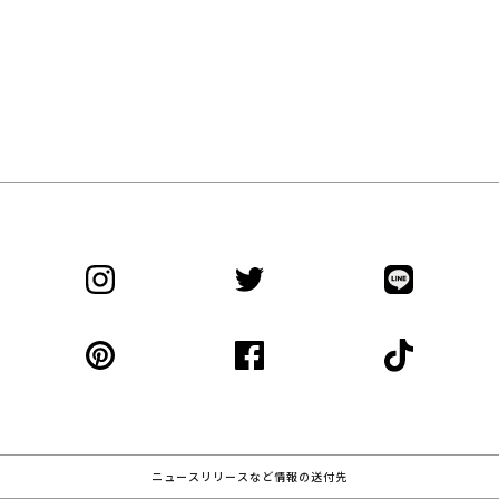
E
C
T
I
O
N
ニュースリリースなど情報の送付先