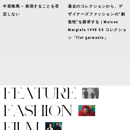
中里唯馬 – 表現することを否
過去のコレクションから、デ
定しない
ザイナーズファッションの“創
造性”を探求する｜Maison
Margiela 1998 SS コレクショ
ン「flat garments」
F
E
A
T
U
R
E
F
A
S
H
I
O
N
F
I
L
M