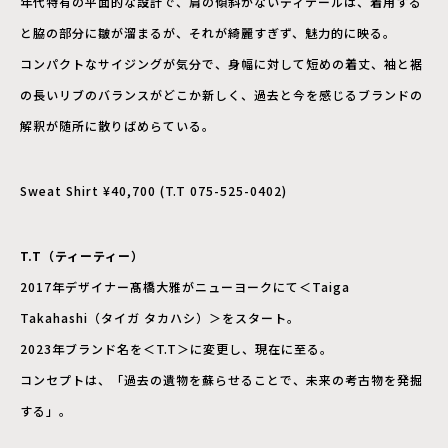
年代特有の平面的な設計で、肩の傾斜がないディテールは、着用する
と脇の部分に皺が溜まるが、それが綺麗すぎず、魅力的に映る。
コンパクトなサイジングが気分で、身幅に対して短めの着丈、袖と裾
の長いリブのバランスがどこか新しく、過去と今を感じるブランドの
解釈が随所に散りばめらている。
Sweat Shirt ¥40,700 (T.T 075-525-0402)
T.T（ティーティー）
2017年デザイナー髙橋大雅がニューヨークにて＜Taiga
Takahashi（タイガ タカハシ）＞をスタート。
2023年ブランド名を＜T.T＞に変更し、現在に至る。
コンセプトは、「過去の遺物を蘇らせることで、未来の考古物を発掘
する」。