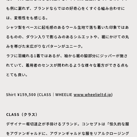
も例に漏れず、ブランドならではの好奇心をくすぐる組み合わせに
は、変態性をも感じる。
シャツ型をベースに起毛感のあるウール生地で落ち着いた印象ではあ
るものの、ダウン入りで膨らみのあるシルエットや、裾にかけての丸
みを帯びた末広がりなパターンがユニーク。
ラフに羽織れる1着ではあるが、袖から裾の脇部分にジッパーが施さ
れていて、着用者のセンスが問われるような様々な着方ができる点も
とても良い。
Shirt ¥159,500 (CLASS｜WHEELIE
www.wheelieltd.jp
)
CLASS（クラス）
デザイナー堀切道之が手掛けるブランド。コンセプトは「恒久的な服
をアヴァンギャルドに、アヴァンギャルドな服をリアルクロージング