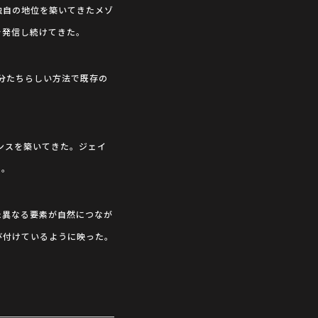
野で独自の地位を築いてきたメゾ
を発信し続けてきた。
分たちらしい方法で既存の
ンスを築いてきた。ジェイ
た。
た異なる要素が自然につなが
と結び付けているように映った。