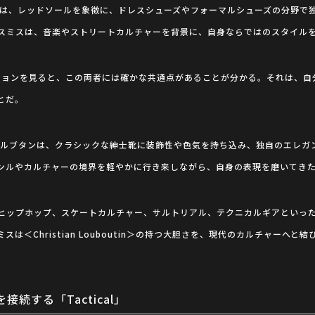
boutin＞は、レッドソールを象徴に、ドレスシューズやフォーマルシューズの分
スミスは、音楽やストリートカルチャーを背景に、自身ならではのスタイル
クションを見ると、この両者には確かな共通点があることが分かる。それは、自
とだ。
・ルブタンは、クラシックな紳士靴に装飾性や色気を持ち込み、独自のエレガ
ンルやカルチャーの境界を軽やかに行き来しながら、自身の表現を磨いてき
ヒップホップ、スケートカルチャー、サルトリアル、テクニカルギアといっ
は＜Christian Louboutin＞の持つ大胆さを、現代のカルチャーへ
続する「Tactical」