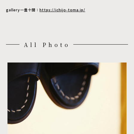
gallery一畳十間：
https://ichijo-toma.jp/
All Photo