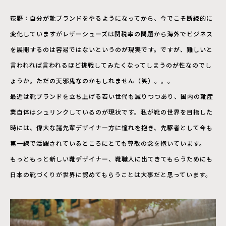
荻野：自分が靴ブランドをやるようになってから、今でこそ断続的に
変化していますがレザーシューズは関税率の問題から海外でビジネス
を展開するのは容易ではないというのが現実です。ですが、難しいと
言われれば言われるほど挑戦してみたくなってしまうのが性なのでし
ょうか。ただの天邪鬼なのかもしれません（笑）。。。
最近は靴ブランドを立ち上げる若い世代も減りつつあり、国内の靴産
業自体はシュリンクしているのが現状です。私が靴の世界を目指した
時には、偉大な諸先輩デザイナー方に憧れを抱き、先駆者として今も
第一線で活躍されているところにとても尊敬の念を抱いています。
もっともっと新しい靴デザイナー、靴職人に出てきてもらうためにも
日本の靴づくりが世界に認めてもらうことは大事だと思っています。