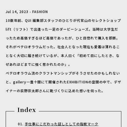
Jul 14, 2023 - FASHION
10数年前、QUI 編集部スタッフのひとりが代官山のセレクトショップ
lift（リフト）で出逢った一足のダービーシューズ。当時は大学生だ
ったため高価すぎるほど高価であったが、ひと目惚れで購入を即断。
それがペテロオラウムだった。社会人となった現在も愛着は薄れるこ
となく大切に履き続けているが、本人曰く「初めて目にしたとき、な
ぜあれほどまでに強く惹かれたのか」。
ペテロオラウム流のクラフトマンシップがそうさせたのかもしれない
と、gallery一畳十間にて開催されたEXHIBITIONの空間の中で、デザ
イナーの荻野宗太郎さんに靴づくりに込めた想いを伺った。
Index
手仕事にこだわった証しとしての指紋マーク