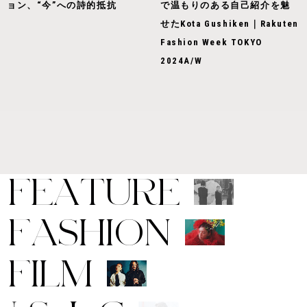
ョン、“今”への詩的抵抗
で温もりのある自己紹介を魅
せたKota Gushiken｜Rakuten
Fashion Week TOKYO
2024A/W
F
E
A
T
U
R
E
F
A
S
H
I
O
N
F
I
L
M