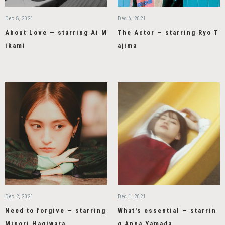
Dec 8, 2021
Dec 6, 2021
About Love — starring Ai M
The Actor — starring Ryo T
ikami
ajima
Dec 2, 2021
Dec 1, 2021
Need to forgive — starring
What's essential — starrin
Minori Hagiwara
g Anna Yamada