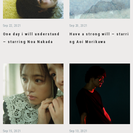
Sep 22, 2021
Sep 20, 2021
One day i will understand
Have a strong will — starri
— starring Noa Nakada
ng Aoi Morikawa
Sep 15, 2021
Sep 13, 2021