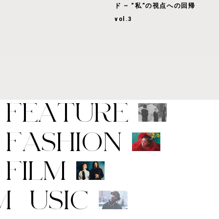
ド — “私”の視点への回帰
vol.3
F
E
A
T
U
R
E
F
A
S
H
I
O
N
F
I
L
M
M
U
S
I
C