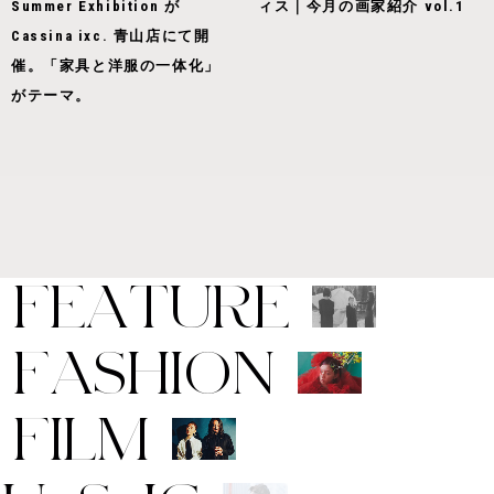
Summer Exhibition が
ィス｜今月の画家紹介 vol.1
Cassina ixc. 青山店にて開
催。「家具と洋服の一体化」
がテーマ。
F
E
A
T
U
R
E
F
A
S
H
I
O
N
F
I
L
M