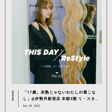
「17歳。未熟じゃないわたしの着こな
FASHION
し」@伊勢丹新宿店 本館3階 リ・スタイ
ル
Dec 29, 2023