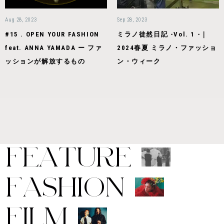
Aug 28, 2023
Sep 28, 2023
#15 . OPEN YOUR FASHION
ミラノ徒然日記 -Vol. 1 -｜
feat. ANNA YAMADA ー ファ
2024春夏 ミラノ・ファッショ
ッションが解放するもの
ン・ウィーク
F
E
A
T
U
R
E
F
A
S
H
I
O
N
F
I
L
M