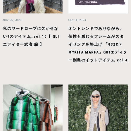
Nov 28, 2023
Sep 11, 2024
私のワードローブに欠かせな
オントレンドでありながら、
い9のアイテム_vol.10【 QUI
個性も感じるフレームがスタ
エディター武者 編 】
イリングを格上げ 「032C ×
MYKITA MARFA」QUIエディタ
ー副島のイットアイテム vol.4