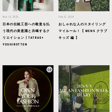
Nov 13, 2025
Feb 21, 2024
日本の伝統工芸への敬意を払
おしゃれな人のスタイリング
う現代の美意識と共鳴するク
マイルール！【 MENS クラブ
リエイション┃TATRAS×
キッズ 編 】
YOSHIROTTEN