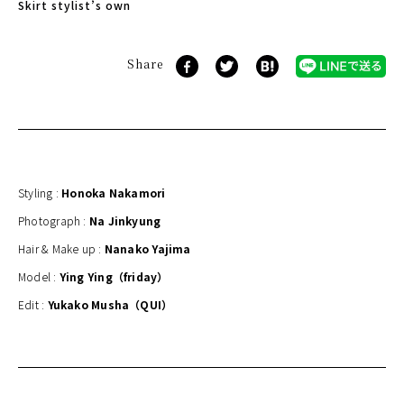
Skirt stylist’s own
Share
Styling :
Honoka Nakamori
Photograph :
Na Jinkyung
Hair & Make up :
Nanako Yajima
Model :
Ying Ying（friday）
Edit :
Yukako Musha（QUI）