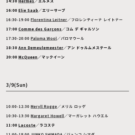
14:30
Hermès
／エルメス
16:00
Elie Saab
／エリーサーブ
16:30-19:00
Florentina Leitner
／フロレンティーナ レイトナー
17:00
Comme des Garçons
／コム デ ギャルソン
17:30-20:00
Paloma Wool
／パロマウール
18:30
Ann Demeulemeester
／アン ドゥルムメステール
20:00
McQueen
／マックイーン
3/9(Sun)
10:00-12:30
Meryll Rogge
／メリル ロッゲ
10:30-13:30
Margaret Howell
／マーガレット ハウエル
11:00
Lacoste
／ラコステ
11:00-18:00
JUNKO SHIMADA
／ジュンコ シマダ