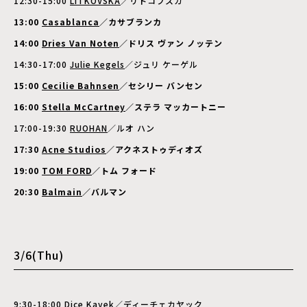
12:30-15:00
LITKOVSKA
／リトコフスカ
13:00
Casablanca
／カサブランカ
14:00
Dries Van Noten
／ドリス ヴァン ノッテン
14:30-17:00
Julie Kegels
／ジュリ ケーゲル
15:00
Cecilie Bahnsen
／セシリー バンセン
16:00
Stella McCartney
／ステラ マッカートニー
17:00-19:30
RUOHAN
／ルオ ハン
17:30
Acne Studios
／アクネストゥディオズ
19:00
TOM FORD
／トム フォード
20:30
Balmain
／バルマン
3/6(Thu)
9:30-18:00
Dice Kayek
／ディーチェカヤック