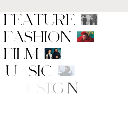
F
E
A
T
U
R
E
F
A
S
H
I
O
N
F
I
L
M
M
U
S
I
C
A
R
T
/
D
E
S
I
G
N
B
E
A
U
T
Y
F
E
/
S
T
Y
L
E