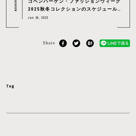
コペンハーゲン・ファッションウィーク
FASHION
2025秋冬コレクションのスケジュールを
チェック！｜ Copenhagen Fashion
Jan 24, 2025
Week 2025 A/W
Share
Tag