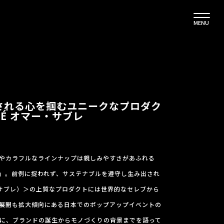
MENU
される心を掴むユニークなプロダク
BRÉ オマー・サブレ
やカラフルなラインナップは親しみやすさがあふれる
」。前例に捉われず、サステナブルを遵守し生み出され
ン ド サブレ）＞の上質なプロダクトには世界的なセレブから
展開も拡大傾向にある日本でのポップアップイベントの
レに、ブランドの誕生からモノづくりの背景までを語って