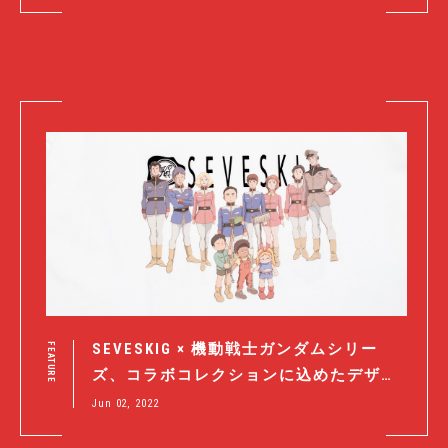
SEVESKIG × 機動戦士ガンダムシリー
FEATURE
ズ、コラボコレクションに込めたデザイ
ナーのメッセージとは。
Jun 02, 2022