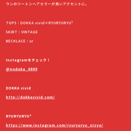
ウンのツートンヘアカラーが良いアクセントに。
TOPS：DOKKA vivid×RYURYURYU²
SKIRT：VINTAGE
NECKLACE：ur
Instagramをチェック！
@nodoka_0809
DOKKA vivid
http://dokkavivid.com/
RYURYURYU²
https://www.instagram.com/ryuryuryu_nizyo/