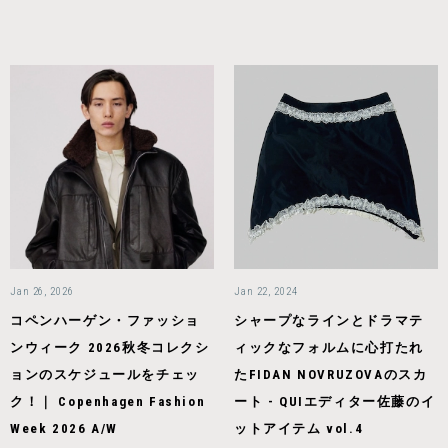
Jan 26, 2026
Jan 22, 2024
コペンハーゲン・ファッショ
シャープなラインとドラマテ
ンウィーク 2026秋冬コレクシ
ィックなフォルムに心打たれ
ョンのスケジュールをチェッ
たFIDAN NOVRUZOVAのスカ
ク！｜ Copenhagen Fashion
ート - QUIエディター佐藤のイ
Week 2026 A/W
ットアイテム vol.4