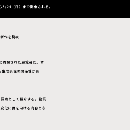
から5/24（日）まで開催される。
る新作を発表
点に構想された展覧会だ。背
る生成表現の関係性があ
る要素として紹介する。物質
の変化に目を向ける内容とな