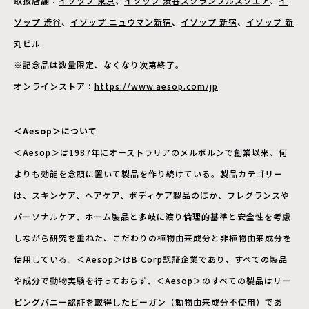
取扱店舗：
イソップ 東京
、
イソップ 渋谷スクランブルスクエア
、
イ
ソップ 渋谷
、
イソップ ニュウマン新宿
、
イソップ 新宿
、
イソップ 新
丸ビル
※記念品は数量限定、なくなり次第終了。
オンラインストア：
https://www.aesop.com/jp
＜Aesop＞について
＜Aesop＞は1987年にオーストラリアのメルボルンで創業以来、何
よりも効能を念頭に置いて製品を作り続けている。製品カテゴリー
は、スキンケア、ヘアケア、ボディケア製品のほか、フレグランスや
パーソナルケア、ホーム製品と多岐に渡り倫理的基準と安全性を考慮
しながら研究を重ねた、こだわりの植物由来成分と非植物由来成分を
使用している。＜Aesop＞はB Corp認証企業であり、すべての製品
や成分で動物実験を行っておらず、＜Aesop＞のすべての製品はリー
ピングバニー認証を取得したビーガン（動物由来成分不使用）であ