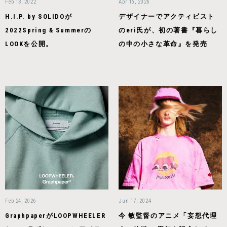
Feb 13, 2022
Apr 16, 2026
H.I.P. by SOLIDOが
デザイナーでアクティビスト
2022Spring & Summerの
のeri氏が、初の著書『暮らし
LOOKを公開。
の中の小さな革命』を発売
Feb 24, 2026
Jun 17, 2024
GraphpaperがLOOPWHEELER
今 敏監督のアニメ「妄想代理