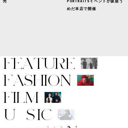
売
PORTRAITSイベントが阪急う
めだ本店で開催
F
E
A
T
U
R
E
F
A
S
H
I
O
N
F
I
L
M
M
U
S
I
C