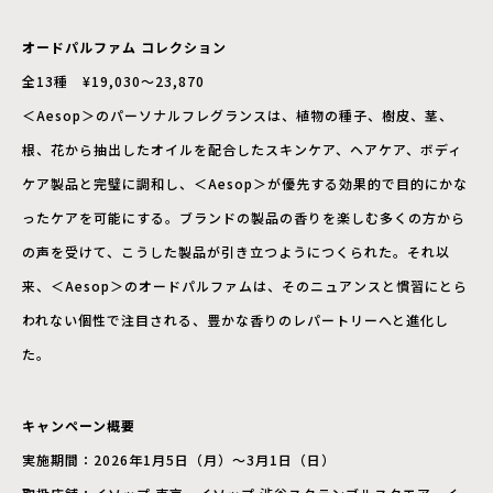
オードパルファム コレクション
全13種 ¥19,030〜23,870
＜Aesop＞のパーソナルフレグランスは、植物の種子、樹皮、茎、
根、花から抽出したオイルを配合したスキンケア、ヘアケア、ボディ
ケア製品と完璧に調和し、＜Aesop＞が優先する効果的で目的にかな
ったケアを可能にする。ブランドの製品の香りを楽しむ多くの方から
の声を受けて、こうした製品が引き立つようにつくられた。それ以
来、＜Aesop＞のオードパルファムは、そのニュアンスと慣習にとら
われない個性で注目される、豊かな香りのレパートリーへと進化し
た。
キャンペーン概要
実施期間：2026年1月5日（月）〜3月1日（日）