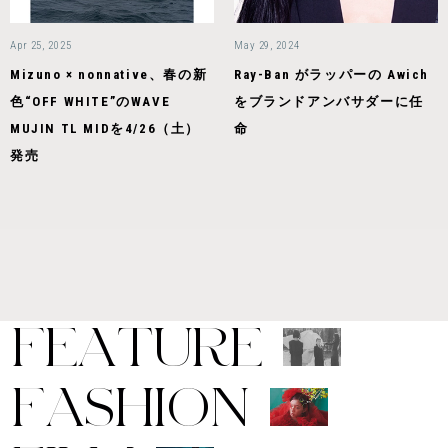
Apr 25, 2025
May 29, 2024
Mizuno × nonnative、春の新
Ray-Ban がラッパーの Awich
色“OFF WHITE”のWAVE
をブランドアンバサダーに任
MUJIN TL MIDを4/26（土）
命
発売
F
E
A
T
U
R
E
F
A
S
H
I
O
N