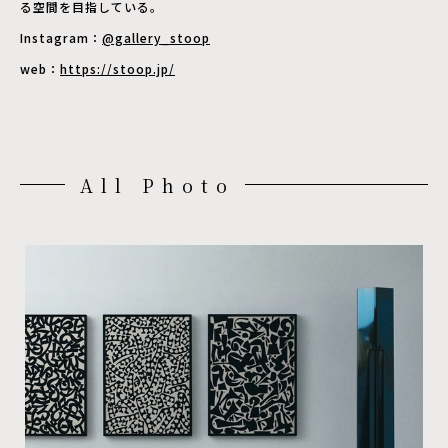
る空間を目指している。
Instagram：
@gallery_stoop
web：
https://stoop.jp/
All Photo