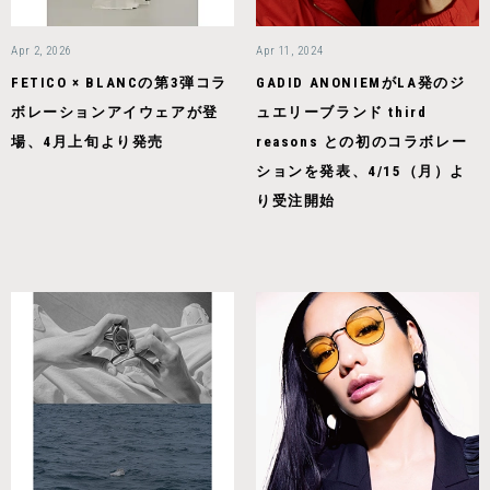
Apr 2, 2026
Apr 11, 2024
FETICO × BLANCの第3弾コラ
GADID ANONIEMがLA発のジ
ボレーションアイウェアが登
ュエリーブランド third
場、4月上旬より発売
reasons との初のコラボレー
ションを発表、4/15（月）よ
り受注開始