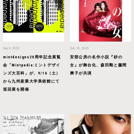
Sep 9, 2023
Dec 16, 2025
mintdesigns20周年記念展覧
安部公房の名作小説『砂の
会「Mintpedia:ミントデザイ
女』が舞台化、森田剛と藤間
ンズ大百科」が、9/16（土）
爽子が共演
から九州産業大学美術館にて
巡回展を開催