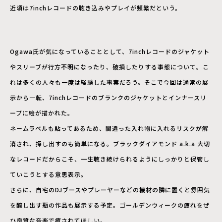
近頃は7inchレコードの聴き込みやプレイが頻繁だという。
Ogawa氏が気になっていることとして、7inchレコードのジャケット
やスリーブが行方不明になったり、破損したりする事態について。こ
れは多くの人々も一度は経験した事実だろう。そこで今回は通常の展
示から一転、7inchレコードのブランクのジャケットとインナースリ
ーブに絵が描かれた。
ネームラベルも貼ってあるため、間違った入れ物に入れるリスクが解
消され、探し出すのも簡単になる。ブラックダイアモンド a.k.a 大切
なレコードだからこそ、一生聴き続けられるようにしっかりと保管し
ていこうとする意思表示。
さらに、自宅のDJブースやプレーヤーなどの機材の隣に置くと雰囲気
を醸し出す瓶の作品も展示する予定。ゴールデンウィークの疲れをぜ
ひ良質な音楽で癒されてほしい。